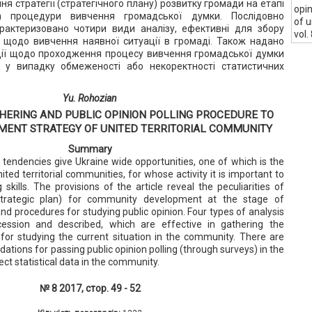
я стратегії (стратегічного плану) розвитку громади на етапі
opin
а процедури вивчення громадської думки. Послідовно
of u
рактеризовано чотири види аналізу, ефективні для збору
vol.
ї щодо вивчення наявної ситуації в громаді. Також надано
ції щодо проходження процесу вивчення громадської думки
 у випадку обмеженості або некоректності статистичних
Yu. Rohozian
HERING AND PUBLIC OPINION POLLING PROCEDURE TO
MENT STRATEGY OF UNITED TERRITORIAL COMMUNITY
Summary
endencies give Ukraine wide opportunities, one of which is the
ted territorial communities, for whose activity it is important to
 skills. The provisions of the article reveal the peculiarities of
strategic plan) for community development at the stage of
nd procedures for studying public opinion. Four types of analysis
ession and described, which are effective in gathering the
for studying the current situation in the community. There are
ations for passing public opinion polling (through surveys) in the
rect statistical data in the community.
№ 8 2017, стор. 49 - 52