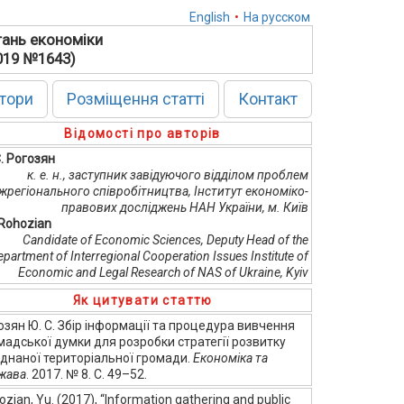
English
•
На русском
тань економіки
2019 №1643)
тори
Розміщення статті
Контакт
Відомості про авторів
С. Рогозян
к. е. н., заступник завідуючого відділом проблем
жрегіонального співробітництва, Інститут економіко-
правових досліджень НАН України, м. Київ
 Rohozian
Candidate of Economic Sciences, Deputy Head of the
epartment of Interregional Cooperation Issues Institute of
Economic and Legal Research of NAS of Ukraine, Kyiv
Як цитувати статтю
озян Ю. С. Збір інформації та процедура вивчення
мадської думки для розробки стратегії розвитку
єднаної територіальної громади.
Економіка та
жава
. 2017. № 8. С. 49–52.
zian, Yu. (2017), “Information gathering and public