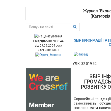
Журнал “Еконо
(Категорія
ЗБІР ІНФОРМАЦІЇ ТА
Свідоцтво КВ № 9144
С
від 09.09.2004 року
ISSN 2306-6806
УДК: 32.019.52
ЗБІР ІН
ГРОМАДСЬК
РОЗВИТКУ О
Європейські тенденції
самостійність об'єд
важливо мати навички