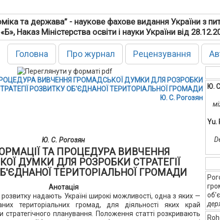
міка та держава” - наукове фахове видання України з пи
 «Б», Наказ Міністерства освіти і науки України від 28.12.
Головна
Про журнал
Рецензування
Ав
 ПРОЦЕДУРА ВИВЧЕННЯ ГРОМАДСЬКОЇ ДУМКИ ДЛЯ РОЗРОБКИ
Ю. 
ТРАТЕГІЇ РОЗВИТКУ ОБ'ЄДНАНОЇ ТЕРИТОРІАЛЬНОЇ ГРОМАДИ
Ю. С. Рогозян
мі
Yu.
D
Ю. С. Рогозян
ФОРМАЦІЇ ТА ПРОЦЕДУРА ВИВЧЕННЯ
ОЇ ДУМКИ ДЛЯ РОЗРОБКИ СТРАТЕГІЇ
Б'ЄДНАНОЇ ТЕРИТОРІАЛЬНОЇ ГРОМАДИ
Рог
гро
Анотація
об'
 розвитку надають Україні широкі можливості, одна з яких —
дер
наних територіальних громад, для діяльності яких край
 стратегічного планування. Положення статті розкривають
Roho