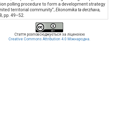
ion polling procedure to form a development strategy
nited territorial community”,
Ekonomika ta derzhava
,
 8, pp. 49–52.
Стаття розповсюджується за ліцензією
Creative Commons Attribution 4.0 Міжнародна
.