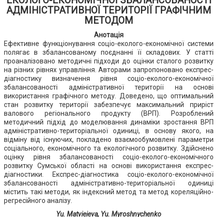
ЕКОЛОГО-ЕКОНОМІЧНОЇ ЗБАЛАНСОВАНОСТІ
АДМІНІСТРАТИВНОЇ ТЕРИТОРІЇ ГРАФІЧНИМ
МЕТОДОМ
Анотація
Ефективне функціонування соціо-еколого-економічної системи
полягає в збалансованому поєднанні її складових. У статті
проаналізовано методичні підходи до оцінки сталого розвитку
на різних рівнях управління. Авторами запропоновано експрес-
діагностику визначення рівня соціо-еколого-економічної
збалансованості адміністративної території на основі
використання графічного методу. Доведено, що оптимальний
стан розвитку території забезпечує максимальний приріст
валового регіонального продукту (ВРП). Розроблений
методичний підхід до моделювання динаміки зростання ВРП
адміністративно-територіальної одиниці, в основу якого, на
відміну від існуючих, покладено взаємообумовлені параметри
соціального, економічного та екологічного розвитку. Здійснено
оцінку рівня збалансованості соціо-еколого-економічного
розвитку Сумської області на основі використання експрес-
діагностики. Експрес-діагностика соціо-еколого-економічної
збалансованості адміністративно-територіальної одиниці
містить такі методи, як індексний метод та метод кореляційно-
регресійного аналізу.
Yu. Matvieieva, Yu. Myroshnychenko