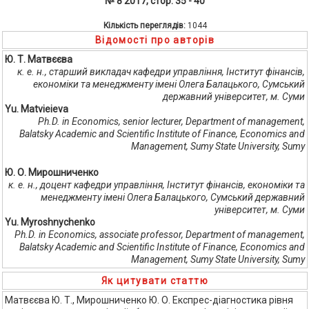
№ 8 2017, стор. 35 - 40
Кількість переглядів:
1044
Відомості про авторів
Ю. Т. Матвєєва
к. е. н., старший викладач кафедри управління, Інститут фінансів,
економіки та менеджменту імені Олега Балацького, Сумський
державний університет, м. Суми
Yu. Matvieieva
Ph.D. in Economics, senior lecturer, Department of management,
Balatsky Academic and Scientific Institute of Finance, Economics and
Management, Sumy State University, Sumy
Ю. О. Мирошниченко
к. е. н., доцент кафедри управління, Інститут фінансів, економіки та
менеджменту імені Олега Балацького, Сумський державний
університет, м. Суми
Yu. Myroshnychenko
Ph.D. in Economics, associate professor, Department of management,
Balatsky Academic and Scientific Institute of Finance, Economics and
Management, Sumy State University, Sumy
Як цитувати статтю
Матвєєва Ю. Т., Мирошниченко Ю. О. Експрес-діагностика рівня