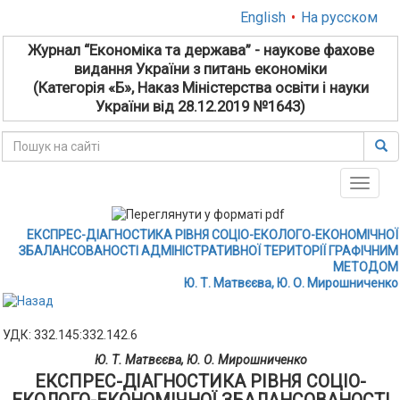
English
•
На русском
Журнал “Економіка та держава” - наукове фахове
видання України з питань економіки
(Категорія «Б», Наказ Міністерства освіти і науки
України від 28.12.2019 №1643)
Toggle
naviga
ЕКСПРЕС-ДІАГНОСТИКА РІВНЯ СОЦІО-ЕКОЛОГО-ЕКОНОМІЧНОЇ
ЗБАЛАНСОВАНОСТІ АДМІНІСТРАТИВНОЇ ТЕРИТОРІЇ ГРАФІЧНИМ
МЕТОДОМ
Ю. Т. Матвєєва, Ю. О. Мирошниченко
УДК: 332.145:332.142.6
Ю. Т. Матвєєва, Ю. О. Мирошниченко
ЕКСПРЕС-ДІАГНОСТИКА РІВНЯ СОЦІО-