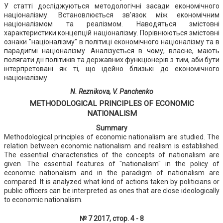
У статті досліджуються методологічні засади економічного
націоналізму. Встановлюється зв'язок між економічним
націоналізмом та реалізмом. Наводяться змістовні
характеристики концепцій націоналізму. Порівнюються змістовні
ознаки "націоналізму" в політиці економічного націоналізму та в
парадигмі націоналізму. Аналізується в чому, власне, мають
полягати дії політиків та державних функціонерів з тим, аби бути
інтерпретовані як ті, що ідейно близькі до економічного
націоналізму.
N. Reznikova, V. Panchenko
METHODOLOGICAL PRINCIPLES OF ECONOMIC
NATIONALISM
Summary
Methodological principles of economic nationalism are studied. The
relation between economic nationalism and realism is established.
The essential characteristics of the concepts of nationalism are
given. The essential features of "nationalism" in the policy of
economic nationalism and in the paradigm of nationalism are
compared. It is analyzed what kind of actions taken by politicians or
public officers can be interpreted as ones that are close ideologically
to economic nationalism.
№ 7 2017, стор. 4 - 8