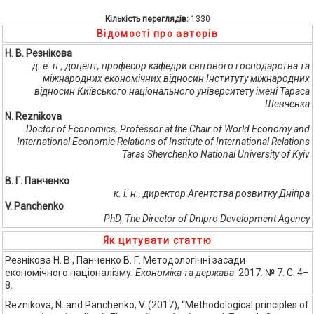
Кількість переглядів:
1330
Відомості про авторів
Н. В. Резнікова
д. е. н., доцент, професор кафедри світового господарства та
міжнародних економічних відносин Інституту міжнародних
відносин Київського національного університету імені Тараса
Шевченка
N. Reznikova
Doctor of Economics, Professor at the Chair of World Economy and
International Economic Relations of Institute of International Relations
Taras Shevchenko National University of Kyiv
В. Г. Панченко
к. і. н., директор Агентства розвитку Дніпра
V. Panchenko
PhD, The Director of Dnipro Development Agency
Як цитувати статтю
Резнікова Н. В., Панченко В. Г. Методологічні засади
економічного націоналізму.
Економіка та держава
. 2017. № 7. С. 4–
8.
Reznikova, N. and Panchenko, V. (2017), “Methodological principles of