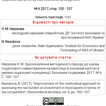
№ 6 2017, стор. 100 - 107
Кількість переглядів:
1039
Відомості про авторів
Н. М. Назукова
молодший науковий співробітник, ДУ "Інститут економіки та
прогнозування НАН України"
N. Nazukova
junior researcher, State Organization "Institute for Economics and
Forecasting of NAS of Ukraine"
Як цитувати статтю
Назукова Н. М. Удосконалення методичного підходу до оцінки
податкового навантаження на інвестиції в основний капітал в
умовах податкової конкуренції.
Економіка та держава
. 2017. № 6.
С. 100–107.
Nazukova, N. (2017), “Improvement of the methodical approach to
assessing the tax burden on investment in fixed assets in terms of
tax competition”,
Ekonomika ta derzhava
, vol. 6, pp. 100–107.