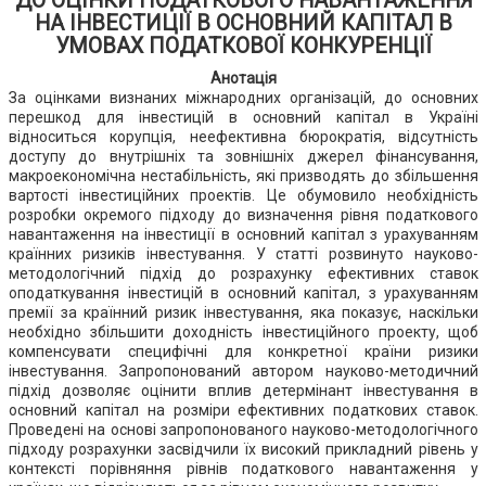
ДО ОЦІНКИ ПОДАТКОВОГО НАВАНТАЖЕННЯ
НА ІНВЕСТИЦІЇ В ОСНОВНИЙ КАПІТАЛ В
УМОВАХ ПОДАТКОВОЇ КОНКУРЕНЦІЇ
Анотація
За оцінками визнаних міжнародних організацій, до основних
перешкод для інвестицій в основний капітал в Україні
відноситься корупція, неефективна бюрократія, відсутність
доступу до внутрішніх та зовнішніх джерел фінансування,
макроекономічна нестабільність, які призводять до збільшення
вартості інвестиційних проектів. Це обумовило необхідність
розробки окремого підходу до визначення рівня податкового
навантаження на інвестиції в основний капітал з урахуванням
країнних ризиків інвестування. У статті розвинуто науково-
методологічний підхід до розрахунку ефективних ставок
оподаткування інвестицій в основний капітал, з урахуванням
премії за країнний ризик інвестування, яка показує, наскільки
необхідно збільшити доходність інвестиційного проекту, щоб
компенсувати специфічні для конкретної країни ризики
інвестування. Запропонований автором науково-методичний
підхід дозволяє оцінити вплив детермінант інвестування в
основний капітал на розміри ефективних податкових ставок.
Проведені на основі запропонованого науково-методологічного
підходу розрахунки засвідчили їх високий прикладний рівень у
контексті порівняння рівнів податкового навантаження у