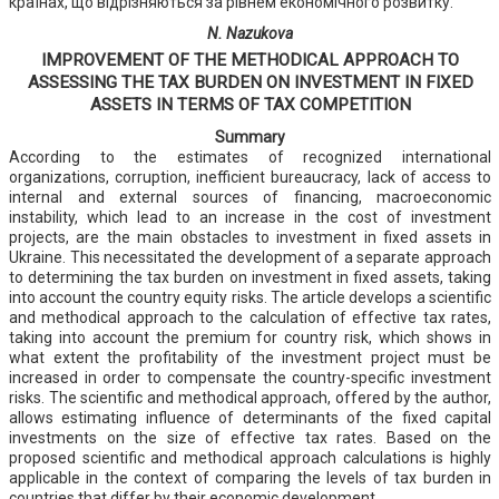
країнах, що відрізняються за рівнем економічного розвитку.
N. Nazukova
IMPROVEMENT OF THE METHODICAL APPROACH TO
ASSESSING THE TAX BURDEN ON INVESTMENT IN FIXED
ASSETS IN TERMS OF TAX COMPETITION
Summary
According to the estimates of recognized international
organizations, corruption, inefficient bureaucracy, lack of access to
internal and external sources of financing, macroeconomic
instability, which lead to an increase in the cost of investment
projects, are the main obstacles to investment in fixed assets in
Ukraine. This necessitated the development of a separate approach
to determining the tax burden on investment in fixed assets, taking
into account the country equity risks. The article develops a scientific
and methodical approach to the calculation of effective tax rates,
taking into account the premium for country risk, which shows in
what extent the profitability of the investment project must be
increased in order to compensate the country-specific investment
risks. The scientific and methodical approach, offered by the author,
allows estimating influence of determinants of the fixed capital
investments on the size of effective tax rates. Based on the
proposed scientific and methodical approach calculations is highly
applicable in the context of comparing the levels of tax burden in
countries that differ by their economic development.