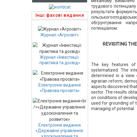
механізму. Виявлено
трудового потенціалу
результати формують
Інші фахові видання
сільськогосподар
обгрунтування напр
потенціалом.
Журнал «Агросвіт»
REVISITING TH
Журнал «Інвестиції:
практика та досвід»
The key features of 
systematized. The inte
determined in a view o
agrarian reform, demog
Електронне видання
aspects discovered that
«Правова просвіта»
sector. The results obt
on conditions of develo
used for grounding of t
managing of potential.
Електронне видання
«Державне управління:
удосконалення та