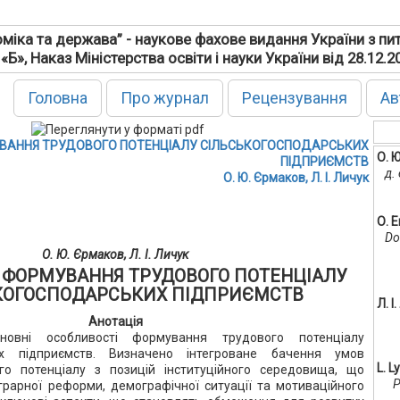
міка та держава” - наукове фахове видання України з пи
 «Б», Наказ Міністерства освіти і науки України від 28.12.
Головна
Про журнал
Рецензування
Ав
ВАННЯ ТРУДОВОГО ПОТЕНЦІАЛУ СІЛЬСЬКОГОСПОДАРСЬКИХ
О. 
ПІДПРИЄМСТВ
д.
О. Ю. Єрмаков, Л. І. Личук
О. 
Do
О. Ю. Єрмаков, Л. І. Личук
 ФОРМУВАННЯ ТРУДОВОГО ПОТЕНЦІАЛУ
КОГОСПОДАРСЬКИХ ПІДПРИЄМСТВ
Л. І
Анотація
сновні особливості формування трудового потенціалу
ких підприємств. Визначено інтегроване бачення умов
L. L
о потенціалу з позицій інституційного середовища, що
P
грарної реформи, демографічної ситуації та мотиваційного