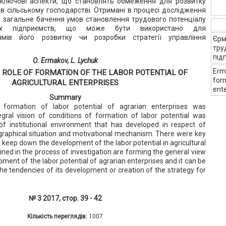
 ключові аспекти, що становлять обмеження для розвитку
 в сільському господарстві. Отримані в процесі дослідження
 загальне бачення умов становлення трудового потенціалу
ських підприємств, що може бути використано для
ямів його розвитку чи розробки стратегії управління
Єрм
тру
під
О. Ermakov, L. Lychuk
Erma
E ROLE OF FORMATION OF THE LABOR POTENTIAL OF
form
AGRICULTURAL ENTERPRISES
ente
Summary
formation of labor potential of agrarian enterprises was
gral vision of conditions of formation of labor potential was
f institutional environment that has developed in respect of
raphical situation and motivational mechanism. There were key
 keep down the development of the labor potential in agricultural
ained in the process of investigation are forming the general view
pment of the labor potential of agrarian enterprises and it can be
he tendencies of its development or creation of the strategy for
№ 3 2017, стор. 39 - 42
Кількість переглядів:
1007