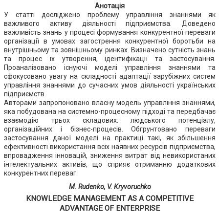
Анотація
У статті досліджено проблему управління знаннями як
важливого активу діяльності підприємства. Доведено
важливість знань у процесі формування конкурентної переваги
організації в умовах загострення конкурентної боротьби на
внутрішньому та зовнішньому ринках. Визначено сутність знань
та процес їх утворення, ідентифікації та застосування.
Проаналізовано існуючі моделі управління знаннями та
сфокусовано увагу на складності адаптації зарубіжних систем
управління знаннями до сучасних умов діяльності українських
підприємств.
Авторами запропоновано власну модель управління знаннями,
яка побудована на системно-процесному підході та передбачає
взаємодію трьох складових: людського потенціалу,
організаційних і бізнес-процесів. Обгрунтовано переваги
застосування даної моделі на практиці такі, як збільшення
ефективності використання всіх наявних ресурсів підприємства,
впровадження інновацій, зниження витрат від невикористаних
інтелектуальних активів, що сприяє отриманню додаткових
конкурентних переваг.
M. Rudenko, V. Kryvoruchko
KNOWLEDGE MANAGEMENT AS A COMPETITIVE
ADVANTAGE OF ENTERPRISE