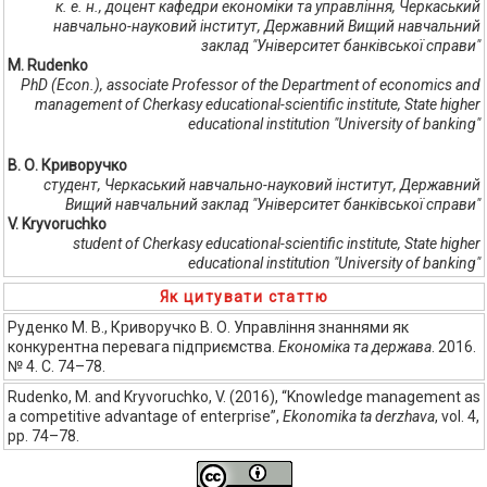
к. е. н., доцент кафедри економіки та управління, Черкаський
навчально-науковий інститут, Державний Вищий навчальний
заклад "Університет банківської справи"
M. Rudenko
PhD (Econ.), associate Professor of the Department of economics and
management of Cherkasy educational-scientific institute, State higher
educational institution "University of banking"
В. О. Криворучко
студент, Черкаський навчально-науковий інститут, Державний
Вищий навчальний заклад "Університет банківської справи"
V. Kryvoruchko
student of Cherkasy educational-scientific institute, State higher
educational institution "University of banking"
Як цитувати статтю
Руденко М. В., Криворучко В. О. Управління знаннями як
конкурентна перевага підприємства.
Економіка та держава
. 2016.
№ 4. С. 74–78.
Rudenko, M. and Kryvoruchko, V. (2016), “Knowledge management as
a competitive advantage of enterprise”,
Ekonomika ta derzhava
, vol. 4,
pp. 74–78.