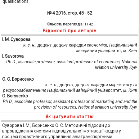
qualifications.
№ 4 2016, стор. 48 - 52
Кількість переглядів:
1142
Відомості про авторів
І. М. Суворова
к. е. н., доцент, доцент кафедри економіки, Національний
авіаційний університет, м. Київ
I. Suvorova
Ph.D., associate professor, assistant professor of economics, National
aviation university, Kyiv
О. С. Борисенко
к. е. н., доцент, доцент кафедри маркетингу та
ресурсозабезпечення Національний авіаційний університет, м. Київ
О. Borysenko
Ph.D., associate professor, assistant professor of marketing and and the
provision of resources, National aviation university, Kyiv
Як цитувати статтю
Суворова І. М., Борисенко О. С. Методичні підходи до
впровадження системи індивідуальної мотивації кадрів у
процесі проактивного управління авіатранспортними