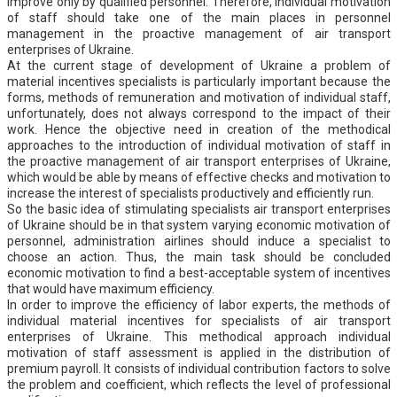
improve only by qualified personnel. Therefore, individual motivation
of staff should take one of the main places in personnel
management in the proactive management of air transport
enterprises of Ukraine.
At the current stage of development of Ukraine a problem of
material incentives specialists is particularly important because the
forms, methods of remuneration and motivation of individual staff,
unfortunately, does not always correspond to the impact of their
work. Hence the objective need in creation of the methodical
approaches to the introduction of individual motivation of staff in
the proactive management of air transport enterprises of Ukraine,
which would be able by means of effective checks and motivation to
increase the interest of specialists productively and efficiently run.
So the basic idea of stimulating specialists air transport enterprises
of Ukraine should be in that system varying economic motivation of
personnel, administration airlines should induce a specialist to
choose an action. Thus, the main task should be concluded
economic motivation to find a best-acceptable system of incentives
that would have maximum efficiency.
In order to improve the efficiency of labor experts, the methods of
individual material incentives for specialists of air transport
enterprises of Ukraine. This methodical approach individual
motivation of staff assessment is applied in the distribution of
premium payroll. It consists of individual contribution factors to solve
the problem and coefficient, which reflects the level of professional