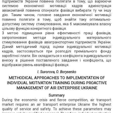
підприємств України повинна полягати в тому, що варіюючи
системою економічної мотивації кадрів адміністрація
авіакомпаній повинна спонукати фахівця вибирати ту чи іншу
дію. Таким чином, головне завдання економічної мотивації
повинно полягати в тому, щоб знайти таку оптимально-
допустиму систему стимулювання, яка б максимізувала власну
цільову функцію конкретного фахівця.
З метою підвищення рівня ефективності праці фахівців,
запропоновані методи індивідуального матеріального
стимулювання фахівців авіатранспортних підприємств України.
Даний методичний підхід оцінки індивідуальної мотивації
кадрів, застосовується при розподілі преміального фонду
заробітної плати. Він складається з коефіцієнта індивідуального
внеску в рішення поставленого завдання і коефіцієнта, що
відображає рівень кваліфікації фахівця.
I. Suvorova, О. Borysenko
METHODICAL APPROACHES TO IMPLEMENTATION OF
INDIVIDUAL MOTIVATION TRAINING DURING PROACTIVE
MANAGEMENT OF AIR ENTERPRISE UKRAINE
Summary
During the economic crisis and fierce competition, air transport
market requires an air transport enterprise Ukraine the highest
quality of service and safety. To achieve these parameters may