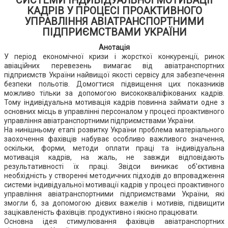
СИСТЕМИ ІНДИВІДУАЛЬНОЇ МОТИВАЦІЇ
КАДРІВ У ПРОЦЕСІ ПРОАКТИВНОГО
УПРАВЛІННЯ АВІАТРАНСПОРТНИМИ
ПІДПРИЄМСТВАМИ УКРАЇНИ
Анотація
У період економічної кризи і жорсткої конкуренції, ринок
авіаційних перевезень вимагає від авіатранспортних
підприємств України найвищої якості сервісу для забезпечення
безпеки польотів. Домогтися підвищення цих показників
можливо тільки за допомогою висококваліфікованих кадрів.
Тому індивідуальна мотивація кадрів повинна займати одне з
основних місць в управлінні персоналом у процесі проактивного
управління авіатранспортними підприємствами України.
На нинішньому етапі розвитку України проблема матеріального
заохочення фахівців набуває особливо важливого значення,
оскільки, форми, методи оплати праці та індивідуальна
мотивація кадрів, на жаль, не завжди відповідають
результативності їх праці. Звідси виникає об'єктивна
необхідність у створенні методичних підходів до впровадження
системи індивідуальної мотивації кадрів у процесі проактивного
управління авіатранспортними підприємствами України, які
змогли б, за допомогою дієвих важелів і мотивів, підвищити
зацікавленість фахівців: продуктивно і якісно працювати.
Основна ідея стимулювання фахівців авіатранспортних