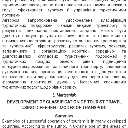
туристичних послуг, теоретичні положення економічної науки в
галузі ефективності туризму й управління туристичними
потоками.
Автором запропонована удосконалена класифікація
туристичних подорожей різними видами транспорту. В
результаті виконання поставлених завдань мають бути
досягнуті наступні результати: залучення коштів іноземних та
вітчизняних інвесторів до розвитку та оновлення транспортної
та туристичної інфраструктури; розвиток туризму, зокрема,
залізничного з організацією коротко-, середньо- та
довготривалих оглядових туристичних подорожей у
туристичних поїздах різного рівня; підвищення
конкурентоспроможності залізничного транспорту; оновлення
рухомого складу; організація змістовного та доступного з
фінансової точки зору відпочинку для всіх верств населення;
формування позитивної думки у іноземних споживачів
туристичних послуг щодо рівня сервісу.
L. Martseniuk
DEVELOPMENT OF CLASSIFICATION OF TOURIST TRAVEL
USING DIFFERENT MODES OF TRANSPORT
Summary
Examples of successful operation of tourism is in many developed
countries. According to the author, in Ukraine one of the areas of