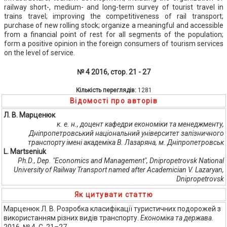
railway short-, medium- and long-term survey of tourist travel in
trains travel; improving the competitiveness of rail transport;
purchase of new rolling stock; organize a meaningful and accessible
from a financial point of rest for all segments of the population;
form a positive opinion in the foreign consumers of tourism services
on the level of service.
№ 4 2016, стор. 21 - 27
Кількість переглядів:
1281
Відомості про авторів
Л. В. Марценюк
к. е. н., доцент кафедри економіки та менеджменту,
Дніпропетровський національний університет залізничного
транспорту імені академіка В. Лазаряна, м. Дніпропетровськ
L. Martseniuk
Ph.D., Dep. "Economics and Management", Dnipropetrovsk National
University of Railway Transport named after Academician V. Lazaryan,
Dnipropetrovsk
Як цитувати статтю
Марценюк Л. В. Розробка класифікації туристичних подорожей з
використанням різних видів транспорту.
Економіка та держава
.
2016. № 4. С. 21–27.