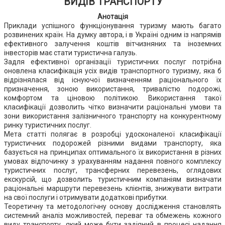
ВИДІВ ТРАНСПОРТУ
Анотація
Приклади успішного функціонування туризму мають багато
розвинених країн. На думку автора, і в Україні одним із напрямів
ефективного залучення коштів вітчизняних та іноземних
інвесторів має стати туристична галузь.
Задля ефективної організації туристичних послуг потрібна
оновлена класифікація усіх видів транспортного туризму, яка б
відрізнялася від існуючої визначенням раціонального їх
призначення, зоною використання, тривалістю подорожі,
комфортом та ціновою політикою. Використання такої
класифікації дозволить чітко визначити раціональні умови та
зони використання залізничного транспорту на конкурентному
ринку туристичних послуг.
Мета статті полягає в розробці удосконаленої класифікації
туристичних подорожей різними видами транспорту, яка
базується на принципах оптимального їх використання в різних
умовах відпочинку з урахуванням надання повного комплексу
туристичних послуг, трансферних перевезень, оглядових
екскурсій, що дозволить туристичним компаніям визначати
раціональні маршрути перевезень клієнтів, знижувати витрати
на свої послуги і отримувати додаткові прибутки.
Теоретичну та методологічну основу дослідження становлять
системний аналіз можливостей, переваг та обмежень кожного
виду транспорту, який може бути задіяний в процесі надання