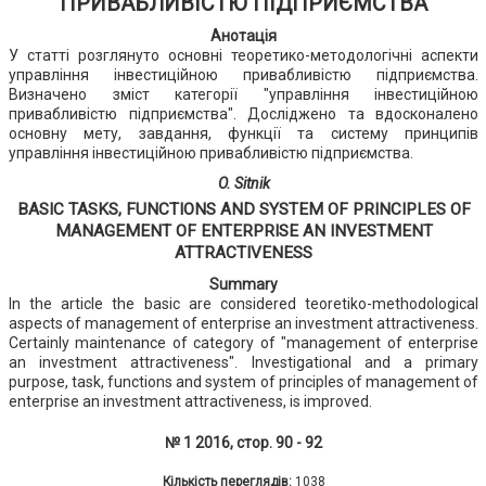
ПРИВАБЛИВІСТЮ ПІДПРИЄМСТВА
Анотація
У статті розглянуто основні теоретико-методологічні аспекти
управління інвестиційною привабливістю підприємства.
Визначено зміст категорії "управління інвестиційною
привабливістю підприємства". Досліджено та вдосконалено
основну мету, завдання, функції та систему принципів
управління інвестиційною привабливістю підприємства.
O. Sitnik
BASIC TASKS, FUNCTIONS AND SYSTEM OF PRINCIPLES OF
MANAGEMENT OF ENTERPRISE AN INVESTMENT
ATTRACTIVENESS
Summary
In the article the basic are considered teoretiko-methodological
aspects of management of enterprise an investment attractiveness.
Certainly maintenance of category of "management of enterprise
an investment attractiveness". Investigational and a primary
purpose, task, functions and system of principles of management of
enterprise an investment attractiveness, is improved.
№ 1 2016, стор. 90 - 92
Кількість переглядів:
1038