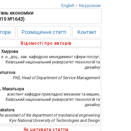
English
•
На русском
тань економіки
2019 №1643)
тори
Розміщення статті
Контакт
Відомості про авторів
В. Хмурова
. е. н., доц., зав. кафедрою менеджмент сфери послуг,
Київський національний університет технологій та
дизайну
Khmurova
PhD, Head of Department of Service Management
А. Макатьора
асистент кафедри прикладної механіки та машин,
Київський національний університет технологій та
дизайну
Makatora
the assistant of the department of mechanical engineering
Kyiv National University of Technologies and Design
Як цитувати статтю