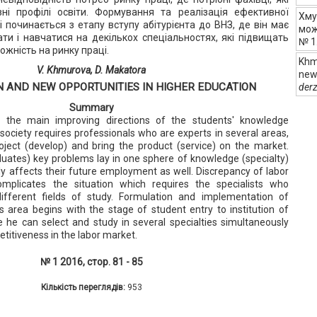
ні профілі освіти. Формування та реалізація ефективної
Хму
і починається з етапу вступу абітурієнта до ВНЗ, де він має
мож
ти і навчатися на декількох спеціальностях, які підвищать
№ 1.
жність на ринку праці.
Khmu
V. Khmurova, D. Makatora
new 
N AND NEW OPPORTUNITIES IN HIGHER EDUCATION
der
Summary
h the main improving directions of the students' knowledge
society requires professionals who are experts in several areas,
roject (develop) and bring the product (service) on the market.
duates) key problems lay in one sphere of knowledge (specialty)
ly affects their future employment as well. Discrepancy of labor
mplicates the situation which requires the specialists who
ifferent fields of study. Formulation and implementation of
his area begins with the stage of student entry to institution of
 he can select and study in several specialties simultaneously
etitiveness in the labor market.
№ 1 2016, стор. 81 - 85
Кількість переглядів:
953