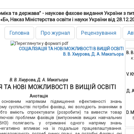
міка та держава” - наукове фахове видання України з пи
 «Б», Наказ Міністерства освіти і науки України від 28.12.
Головна
Про журнал
Рецензування
Ав
СОЦІАЛІЗАЦІЯ ТА НОВІ МОЖЛИВОСТІ В ВИЩІЙ ОСВІТІ
В. 
В. В. Хмурова, Д. А. Макатьора
к
V. 
В. В. Хмурова, Д. А. Макатьора
Я ТА НОВІ МОЖЛИВОСТІ В ВИЩІЙ ОСВІТІ
Д. 
Анотація
 основним напрямам підвищення ефективності знань
ному суспільстві потрібні фахівці, які володіють знаннями в
обто вміють спроектувати (розробити) та вивести товар
D. 
Ключові проблеми фахівців (випускників вищих навчальних
ВНЗ) полягають у отриманні одного напряму знань
о негативно впливає на їх подальше працевлаштування.
відповідність потреб ринку праці, де потрібні фахівці, які