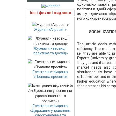
одночасно мають різ
політики в даній сфер
Інші фахові видання
змогу одночасно обра
його конкурентоспромо
Журнал «Агросвіт»
SOCIALIZATIO
The article deals wit
Журнал «Інвестиції:
efficiency. The modern 
практика та досвід»
i.e. they are able to p
Experts (university gra
they get and it adverse
market needs also co
simultaneously have d
Електронне видання
effective policies in t
«Правова просвіта»
higher education where
that increases his comp
Електронне видання
«Державне управління:
удосконалення та