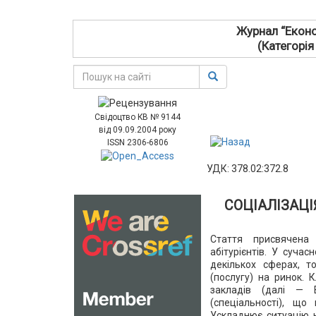
Журнал “Еконо
(Категорія
Свідоцтво КВ № 9144
від 09.09.2004 року
ISSN 2306-6806
УДК: 378.02:372.8
СОЦІАЛІЗАЦІ
Стаття присвячена
абітурієнтів. У сучас
декількох сферах, т
(послугу) на ринок. 
закладів (далі — 
(спеціальності), щ
Ускладнює ситуацію не