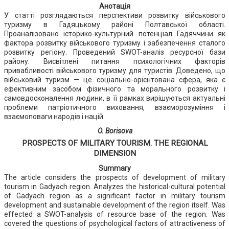
Анотація
У статті розглядаються перспективи розвитку військового
туризму в Гадяцькому районі Полтавської області.
Проаналізовано історико-культурний потенціал Гадяччини як
фактора розвитку військового туризму і забезпечення сталого
розвитку регіону. Проведений SWOT-аналіз ресурсної бази
району. Висвітлені питання психологічних факторів
привабливості військового туризму для туристів. Доведено, що
військовий туризм — це соціально-орієнтована сфера, яка є
ефективним засобом фізичного та морального розвитку і
самовдосконалення людини, в її рамках вирішуються актуальні
проблеми патріотичного виховання, взаєморозуміння і
взаємоповаги народів і націй.
O. Borisova
PROSPECTS OF MILITARY TOURISM. THE REGIONAL
DIMENSION
Summary
The article considers the prospects of development of military
tourism in Gadyach region. Analyzes the historical-cultural potential
of Gadyach region as a significant factor in military tourism
development and sustainable development of the region itself. Was
effected a SWOT-analysis of resource base of the region. Was
covered the questions of psychological factors of attractiveness of