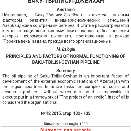
БАКУ-ТБИЛИСИ-ДЖЕЙХАН
Анотація
Нефтепровод Баку-Тбилиси-Джейхан является важным
фактором развития внешнеэкономических отношений
Азербайджана со странами региона. В статье рассматривается
комплекс социально-экономических вопросов, без решения
которых невозможно выполнить поставленные в рамках
"Проекта века" задачи, прежде всего организационные.
М. Baloglu
PRINCIPLES AND FACTORS OF NORMAL FUNCTIONING OF
BAKU-TBILISI-CEYHAN PIPELINE
Summary
The oil pipeline of Baku-Tbilisi-Ceyhan is an important factor of
development of the external economic relations of Azerbaijan with
the region countries. In article tasks the complex of social and
economic problems without which decision it is impossible to
execute put in a framework of "The project of an eyelid", first of all is
considered the organizational.
№ 12 2015, стор. 132 - 133
Кількість переглядів:
1039
Відомості про авторів