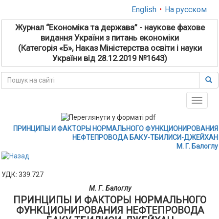
English
•
На русском
Журнал “Економіка та держава” - наукове фахове
видання України з питань економіки
(Категорія «Б», Наказ Міністерства освіти і науки
України від 28.12.2019 №1643)
Toggle
naviga
ПРИНЦИПЫ И ФАКТОРЫ НОРМАЛЬНОГО ФУНКЦИОНИРОВАНИЯ
НЕФТЕПРОВОДА БАКУ-ТБИЛИСИ-ДЖЕЙХАН
М. Г. Балоглу
УДК: 339.727
М. Г. Балоглу
ПРИНЦИПЫ И ФАКТОРЫ НОРМАЛЬНОГО
ФУНКЦИОНИРОВАНИЯ НЕФТЕПРОВОДА