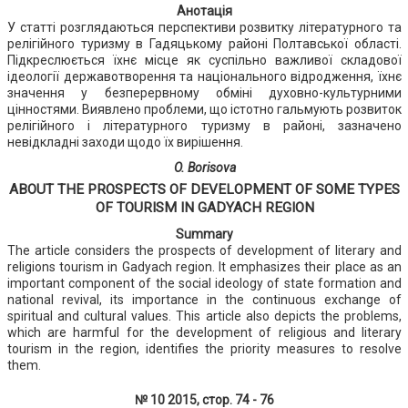
Анотація
У статті розглядаються перспективи розвитку літературного та
релігійного туризму в Гадяцькому районі Полтавської області.
Підкреслюється їхнє місце як суспільно важливої складової
ідеології державотворення та національного відродження, їхнє
значення у безперервному обміні духовно-культурними
цінностями. Виявлено проблеми, що істотно гальмують розвиток
релігійного і літературного туризму в районі, зазначено
невідкладні заходи щодо їх вирішення.
O. Borisova
ABOUT THE PROSPECTS OF DEVELOPMENT OF SOME TYPES
OF TOURISM IN GADYACH REGION
Summary
The article considers the prospects of development of literary and
religions tourism in Gadyach region. It emphasizes their place as an
important component of the social ideology of state formation and
national revival, its importance in the continuous exchange of
spiritual and cultural values. This article also depicts the problems,
which are harmful for the development of religious and literary
tourism in the region, identifies the priority measures to resolve
them.
№ 10 2015, стор. 74 - 76