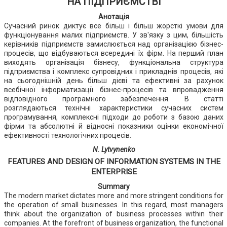
НА ПІДПРИЄМСТВІ
Анотація
Сучасний ринок диктує все більш і більш жорсткі умови для
функціонування малих підприємств. У зв'язку з цим, більшість
керівників підприємств замислюється над організацією бізнес-
процесів, що відбуваються всередині їх фірм. На перший план
виходять організація бізнесу, функціональна структура
підприємства і комплекс супровідних і прикладнів процесів, які
на сьогоднішній день більш дієві та ефективні за рахунок
всебічної інформатизації бізнес-процесів та впровадження
відповідного програмного забезпечення. В статті
розглядаються технічні характеристики сучасних систем
програмування, комплексні підходи до роботи з базою даних
фірми та абсолютні й відносні показники оцінки економічної
ефективності технологічних процесів.
N. Lytvynenko
FEATURES AND DESIGN OF INFORMATION SYSTEMS IN THE
ENTERPRISE
Summary
The modern market dictates more and more stringent conditions for
the operation of small businesses. In this regard, most managers
think about the organization of business processes within their
companies. At the forefront of business organization, the functional