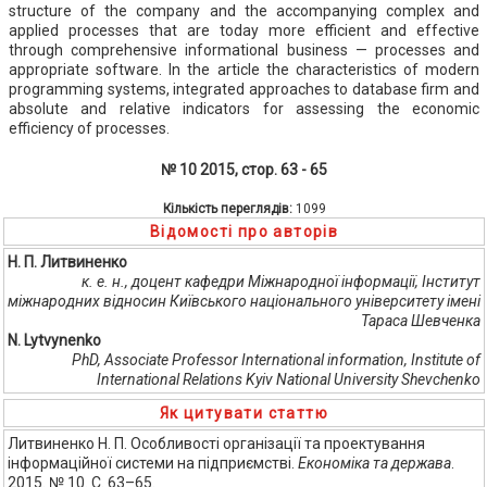
structure of the company and the accompanying complex and
applied processes that are today more efficient and effective
through comprehensive informational business — processes and
appropriate software. In the article the characteristics of modern
programming systems, integrated approaches to database firm and
absolute and relative indicators for assessing the economic
efficiency of processes.
№ 10 2015, стор. 63 - 65
Кількість переглядів:
1099
Відомості про авторів
Н. П. Литвиненко
к. е. н., доцент кафедри Міжнародної інформації, Інститут
міжнародних відносин Київського національного університету імені
Тараса Шевченка
N. Lytvynenko
PhD, Associate Professor International information, Institute of
International Relations Kyiv National University Shevchenko
Як цитувати статтю
Литвиненко Н. П. Особливості організації та проектування
інформаційної системи на підприємстві.
Економіка та держава
.
2015. № 10. С. 63–65.