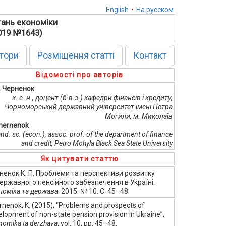
English
•
На русском
тань економіки
2019 №1643)
тори
Розміщення статті
Контакт
Відомості про авторів
П. Черненок
к. е. н., доцент (б.в.з.) кафедри фінансів і кредиту,
Чорноморський державний університет імені Петра
Могили, м. Миколаїв
Chernenok
nd. sc. (econ.), assoc. prof. of the department of finance
and credit, Petro Mohyla Black Sea State University
Як цитувати статтю
ненок К. П. Проблеми та перспективи розвитку
ержавного пенсійного забезпечення в Україні.
номіка та держава
. 2015. № 10. С. 45–48.
nenok, K. (2015), “Problems and prospects of
lopment of non-state pension provision in Ukraine”,
nomika ta derzhava
, vol. 10, pp. 45–48.