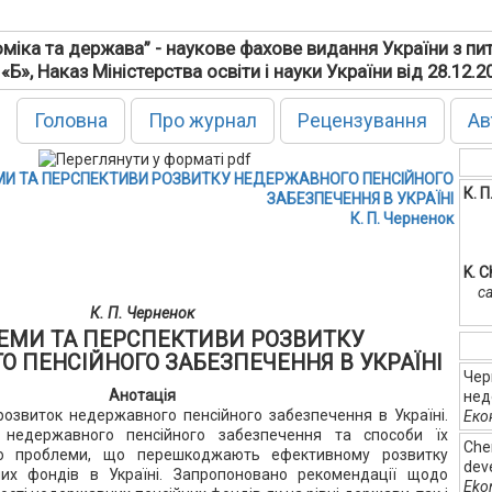
міка та держава” - наукове фахове видання України з пи
 «Б», Наказ Міністерства освіти і науки України від 28.12.
Головна
Про журнал
Рецензування
Ав
И ТА ПЕРСПЕКТИВИ РОЗВИТКУ НЕДЕРЖАВНОГО ПЕНСІЙНОГО
К. 
ЗАБЕЗПЕЧЕННЯ В УКРАЇНІ
К. П. Черненок
K. 
ca
К. П. Черненок
ЕМИ ТА ПЕРСПЕКТИВИ РОЗВИТКУ
 ПЕНСІЙНОГО ЗАБЕЗПЕЧЕННЯ В УКРАЇНІ
Чер
Анотація
нед
розвиток недержавного пенсійного забезпечення в Україні.
Еко
 недержавного пенсійного забезпечення та способи їх
Cher
лено проблеми, що перешкоджають ефективному розвитку
deve
их фондів в Україні. Запропоновано рекомендації щодо
Eko