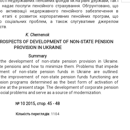
сті недержавних пенсійних фондів як на рівні держави, так і
о надає послуги пенсійного страхування. Обгрунтовано, що
 активізації недержавного пенсійного забезпечення в
у етапі є розвиток корпоративних пенсійних програм, що
ю соціальних проблем, а також слугуватиме джерелом
ств.
K. Chernenok
ROSPECTS OF DEVELOPMENT OF NON-STATE PENSION
PROVISION IN UKRAINE
Summary
the development of non-state pension provision in Ukraine.
vate pensions and how to minimize them. Problems that impede
pment of non-state pension funds in Ukraine are outlined.
the improvement of non-state pension funds functioning are
nsion programs determined as the best form of activation of
aine at the present stage. The development of corporate pension
 social problems and serve as a source of modernization.
№ 10 2015, стор. 45 - 48
Кількість переглядів:
1104