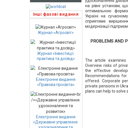
удосконалення діяльно
на рівні установи, щ
оптимальною формою
Інші фахові видання
Україні на сучасном
сприятиме вирішенн
модернізації підприєм
Журнал «Агросвіт»
PROBLEMS AND P
Журнал «Інвестиції:
практика та досвід»
The article examines 
Overview risks of pri
the effective develo
Recommendations for 
Електронне видання
offered. Corporate pe
«Правова просвіта»
private pensions in Ukr
plans can help to solve
Електронне видання
«Державне управління:
удосконалення та