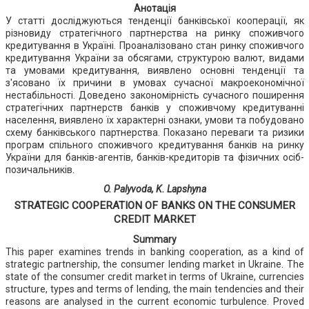
Анотація
У статті досліджуються тенденції банківської кооперації, як
різновиду стратегічного партнерства на ринку споживчого
кредитування в Україні. Проаналізовано стан ринку споживчого
кредитування України за обсягами, структурою валют, видами
та умовами кредитування, виявлено основні тенденції та
з'ясовано їх причини в умовах сучасної макроекономічної
нестабільності. Доведено закономірність сучасного поширення
стратегічних партнерств банків у споживчому кредитуванні
населення, виявлено їх характерні ознаки, умови та побудовано
схему банківського партнерства. Показано переваги та ризики
програм спільного споживчого кредитування банків на ринку
України для банків-агентів, банків-кредиторів та фізичних осіб-
позичальників.
O. Palyvoda, K. Lapshyna
STRATEGIC COOPERATION OF BANKS ON THE CONSUMER
CREDIT MARKET
Summary
This paper examines trends in banking cooperation, as a kind of
strategic partnership, the consumer lending market in Ukraine. The
state of the consumer credit market in terms of Ukraine, currencies
structure, types and terms of lending, the main tendencies and their
reasons are analysed in the current economic turbulence. Proved