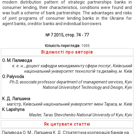
modern distribution pattern of strategic partnerships banks in
consumer lending, their characteristics, conditions were found and
was built a scheme of bank partnerships. The advantages and risks
of joint programs of consumer lending banks in the Ukraine for
agent banks, creditor banks and individual borrowers.
№ 7 2015, стор. 74 - 77
Кількість переглядів:
1005
Відомості про авторів
О. М. Паливода
к. е. н., доцент кафедри менеджменту сфери послуг, Київський
національний університет технологій та дизайну, м. Київ
O. Palyvoda
Ph.D, associate professor department of management services, Kyiv
National Universityof Technology and Design, Kyiv
К. Д. Лапшина
магістр, Київський національний університет імені Тараса, м. Київ
K. Lapshyna
Master, Taras Shevchenko National University of Kyiv, Kyiv
Як цитувати статтю
Паливода О. М., Лапшина К. Д. Стратегічна кооперація банків на