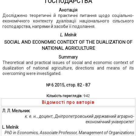
ГОСПОДАРСТВА
Анотація
Досліджено теоретичні й практичні питання щодо соціально-
економічного контексту дуалізації національного сільського
господарства, напрями й засоби її подолання.
L. Melnik
SOCIAL AND ECONOMIC CONTEXT OF THE DUALIZATION OF
NATIONAL AGRICULTURE
Summary
Theoretical and practical issues of social and economic context of
dualization of national agriculture, directions and means of its
overcoming were investigated.
№ 6 2015, стор. 82 - 87
Кількість переглядів:
942
Відомості про авторів
Л. Л. Мельник
к. е. н., доцент, Дніпропетровський державний аграрно-
економічний університет
L. Melnik
PhD in Economics, Associate Professor, Management of Organizations