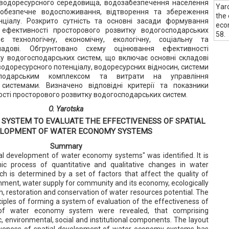
 водоресурсного середовища, водозабезпечення населення
Yaro
гобезпечне водоспоживання, відтворення та збереження
the 
нціалу. Розкрито сутність та основні засади формування
eco
ефективності просторового розвитку водогосподарських
58.
 технологічну, економічну, екологічну, соціальну та
кладові. Обгрунтовано схему оцінювання ефективності
у водогосподарських систем, що включає основні складові
водоресурсного потенціалу, водоресурсних відносин, системи
сподарським комплексом та витрати на управління
системами. Визначено відповідні критерії та показники
сті просторового розвитку водогосподарських систем.
O. Yarotska
 SYSTEM TO EVALUATE THE EFFECTIVENESS OF SPATIAL
LOPMENT OF WATER ECONOMY SYSTEMS
Summary
ial development of water economy systems" was identified. It is
c process of quantitative and qualitative changes in water
 is determined by a set of factors that affect the quality of
nment, water supply for community and its economy, ecologically
 restoration and conservation of water resources potential. The
iples of forming a system of evaluation of the effectiveness of
 of water economy system were revealed, that comprising
, environmental, social and institutional components. The layout
tiveness of spatial development of water economy systems has