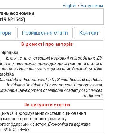
English
•
На русском
тань економіки
2019 №1643)
тори
Розміщення статті
Контакт
Відомості про авторів
В. Яроцька
к. е. н., с. н. с., старший науковий співробітник, ДУ
"Інститут економіки природокористування та сталого
розвитку Національної академії наук України", м. Київ
Yarotska
Candidate of Economics, Ph.D., Senior Researcher, Public
Institution "Institute of Environmental Economics and
ustainable Development of National Academy of Sciences
of Ukraine"
Як цитувати статтю
цька О. В. Формування системи оцінювання
ктивності просторового розвитку
огосподарських систем.
Економіка та держава
.
. № 5. С. 54–58.