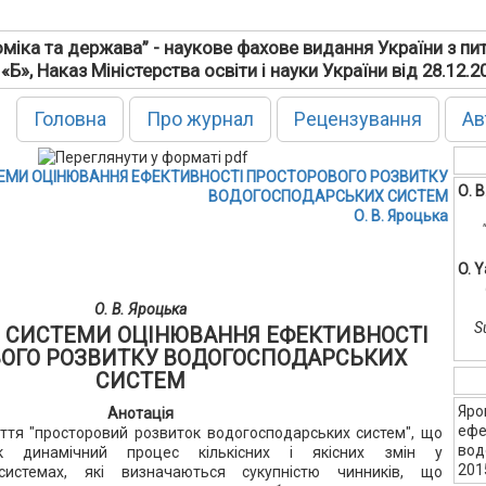
міка та держава” - наукове фахове видання України з пи
 «Б», Наказ Міністерства освіти і науки України від 28.12.
Головна
Про журнал
Рецензування
Ав
МИ ОЦІНЮВАННЯ ЕФЕКТИВНОСТІ ПРОСТОРОВОГО РОЗВИТКУ
О. 
ВОДОГОСПОДАРСЬКИХ СИСТЕМ
О. В. Яроцька
O. 
О. В. Яроцька
S
 СИСТЕМИ ОЦІНЮВАННЯ ЕФЕКТИВНОСТІ
ОГО РОЗВИТКУ ВОДОГОСПОДАРСЬКИХ
СИСТЕМ
Яро
Анотація
ефе
ття "просторовий розвиток водогосподарських систем", що
вод
як динамічний процес кількісних і якісних змін у
2015
системах, які визначаються сукупністю чинників, що