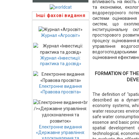
впливають на якість
та економіки, еколо
водоресурсного поте
Інші фахові видання
системи оцінювання 
систем, що охоплює
інституціональну с
просторового розвитк
Журнал «Агросвіт»
процесу: оцінювання 
управління водого
водогосподарськими 
оцінювання ефективно
Журнал «Інвестиції:
практика та досвід»
FORMATION OF THE
DEVE
Електронне видання
«Правова просвіта»
The definition of "spat
described as a dynami
economy systems, which
water resources enviro
safe water consumption,
essence and basic princ
Електронне видання
spatial development
«Державне управління:
technological, economic
удосконалення та
to evaluate the effec