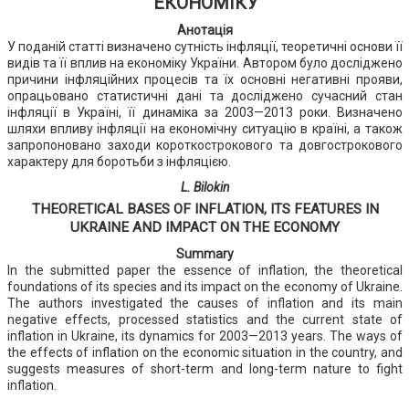
ЕКОНОМІКУ
Анотація
У поданій статті визначено сутність інфляції, теоретичні основи її
видів та її вплив на економіку України. Автором було досліджено
причини інфляційних процесів та їх основні негативні прояви,
опрацьовано статистичні дані та досліджено сучасний стан
інфляції в Україні, її динаміка за 2003—2013 роки. Визначено
шляхи впливу інфляції на економічну ситуацію в країні, а також
запропоновано заходи короткострокового та довгострокового
характеру для боротьби з інфляцією.
L. Bilokin
THEORETICAL BASES OF INFLATION, ITS FEATURES IN
UKRAINE AND IMPACT ON THE ECONOMY
Summary
In the submitted paper the essence of inflation, the theoretical
foundations of its species and its impact on the economy of Ukraine.
The authors investigated the causes of inflation and its main
negative effects, processed statistics and the current state of
inflation in Ukraine, its dynamics for 2003—2013 years. The ways of
the effects of inflation on the economic situation in the country, and
suggests measures of short-term and long-term nature to fight
inflation.