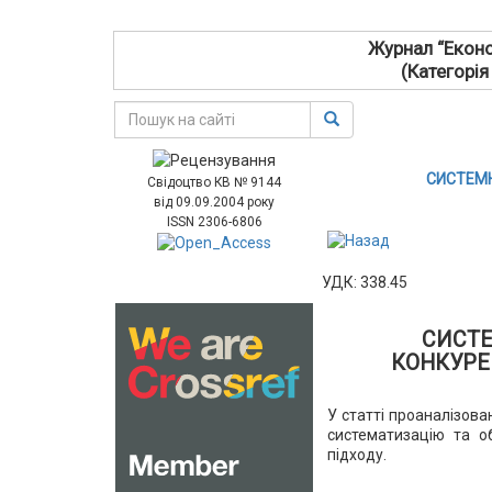
Журнал “Еконо
(Категорія
СИСТЕМ
Свідоцтво КВ № 9144
від 09.09.2004 року
ISSN 2306-6806
УДК: 338.45
СИСТЕ
КОНКУРЕ
У статті проаналізова
систематизацію та о
підходу.