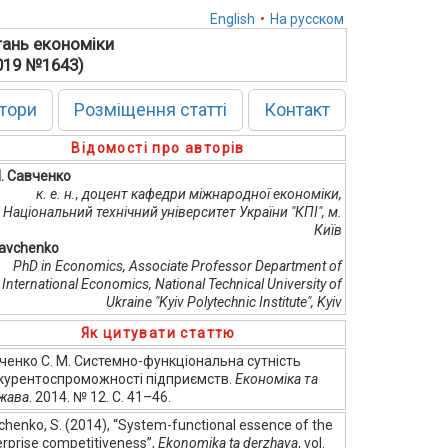
English
•
На русском
тань економіки
2019 №1643)
тори
Розміщення статті
Контакт
Відомості про авторів
М. Савченко
к. е. н., доцент кафедри міжнародної економіки,
Національний технічний університет України "КПІ", м.
Київ
Savchenko
PhD in Economics, Associate Professor Department of
International Economics, National Technical University of
Ukraine "Kyiv Polytechnic Institute", Kyiv
Як цитувати статтю
ченко С. М. Системно-функціональна сутність
курентоспроможності підприємств.
Економіка та
жава
. 2014. № 12. С. 41–46.
henko, S. (2014), “System-functional essence of the
erprise competitiveness”,
Ekonomika ta derzhava
, vol.