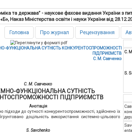
міка та держава” - наукове фахове видання України з пи
 «Б», Наказ Міністерства освіти і науки України від 28.12.
Головна
Про журнал
Рецензування
Ав
НО-ФУНКЦІОНАЛЬНА СУТНІСТЬ КОНКУРЕНТОСПРОМОЖНОСТІ
С. 
ПІДПРИЄМСТВ
С. М. Савченко
S. 
С. М. Савченко
МНО-ФУНКЦІОНАЛЬНА СУТНІСТЬ
НТОСПРОМОЖНОСТІ ПІДПРИЄМСТВ
Анотація
Сав
но підходи до сутності конкурентоспроможності, здійснено їх
кон
бгрунтовано доцільність використання системно-цільового
дер
Savc
S. Savchenko
ent