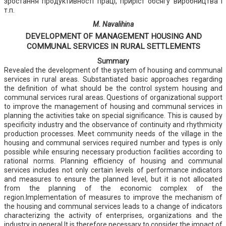
зростання продуктивності праці, приріст обсягу виробництва і
т.п.
M. Navalihina
DEVELOPMENT OF MANAGEMENT HOUSING AND
COMMUNAL SERVICES IN RURAL SETTLEMENTS
Summary
Revealed the development of the system of housing and communal
services in rural areas. Substantiated basic approaches regarding
the definition of what should be the control system housing and
communal services rural areas. Questions of organizational support
to improve the management of housing and communal services in
planning the activities take on special significance. This is caused by
specificity industry and the observance of continuity and rhythmicity
production processes. Meet community needs of the village in the
housing and communal services required number and types is only
possible while ensuring necessary production facilities according to
rational norms. Planning efficiency of housing and communal
services includes not only certain levels of performance indicators
and measures to ensure the planned level, but it is not allocated
from the planning of the economic complex of the
region.Implementation of measures to improve the mechanism of
the housing and communal services leads to a change of indicators
characterizing the activity of enterprises, organizations and the
industry in general.It is therefore necessary to consider the impact of