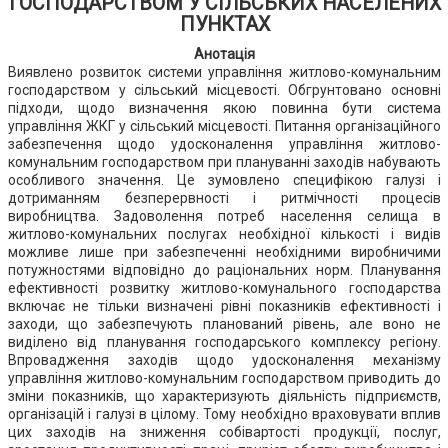
ГОСПОДАРСТВОМ У СІЛЬСЬКИХ НАСЕЛЕНИХ
ПУНКТАХ
Анотація
Виявлено розвиток системи управління житлово-комунальним
господарством у сільський місцевості. Обгрунтовано основні
підходи, щодо визначення якою повинна бути система
управління ЖКГ у сільський місцевості. Питання організаційного
забезпечення щодо удосконалення управління житлово-
комунальним господарством при плануванні заходів набувають
особливого значення. Це зумовлено специфікою галузі і
дотриманням безперервності і ритмічності процесів
виробництва. Задоволення потреб населення селища в
житлово-комунальних послугах необхідної кількості і видів
можливе лише при забезпеченні необхідними виробничими
потужностями відповідно до раціональних норм. Планування
ефективності розвитку житлово-комунального господарства
включає не тільки визначені рівні показників ефективності і
заходи, що забезпечують планований рівень, але воно не
виділено від планування господарського комплексу регіону.
Впровадження заходів щодо удосконалення механізму
управління житлово-комунальним господарством приводить до
зміни показників, що характеризують діяльність підприємств,
організацій і галузі в цілому. Тому необхідно враховувати вплив
цих заходів на зниження собівартості продукції, послуг,