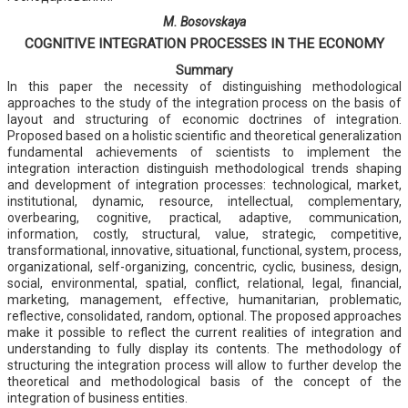
M. Bosovskaya
COGNITIVE INTEGRATION PROCESSES IN THE ECONOMY
Summary
In this paper the necessity of distinguishing methodological
approaches to the study of the integration process on the basis of
layout and structuring of economic doctrines of integration.
Proposed based on a holistic scientific and theoretical generalization
fundamental achievements of scientists to implement the
integration interaction distinguish methodological trends shaping
and development of integration processes: technological, market,
institutional, dynamic, resource, intellectual, complementary,
overbearing, cognitive, practical, adaptive, communication,
information, costly, structural, value, strategic, competitive,
transformational, innovative, situational, functional, system, process,
organizational, self-organizing, concentric, cyclic, business, design,
social, environmental, spatial, conflict, relational, legal, financial,
marketing, management, effective, humanitarian, problematic,
reflective, consolidated, random, optional. The proposed approaches
make it possible to reflect the current realities of integration and
understanding to fully display its contents. The methodology of
structuring the integration process will allow to further develop the
theoretical and methodological basis of the concept of the
integration of business entities.