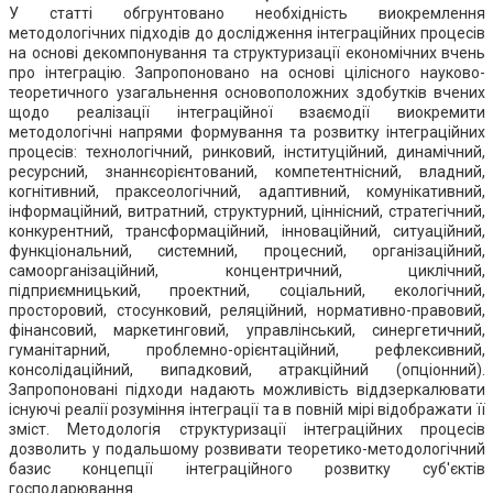
У статті обгрунтовано необхідність виокремлення
методологічних підходів до дослідження інтеграційних процесів
на основі декомпонування та структуризації економічних вчень
про інтеграцію. Запропоновано на основі цілісного науково-
теоретичного узагальнення основоположних здобутків вчених
щодо реалізації інтеграційної взаємодії виокремити
методологічні напрями формування та розвитку інтеграційних
процесів: технологічний, ринковий, інституційний, динамічний,
ресурсний, знаннєорієнтований, компетентнісний, владний,
когнітивний, праксеологічний, адаптивний, комунікативний,
інформаційний, витратний, структурний, ціннісний, стратегічний,
конкурентний, трансформаційний, інноваційний, ситуаційний,
функціональний, системний, процесний, організаційний,
самоорганізаційний, концентричний, циклічний,
підприємницький, проектний, соціальний, екологічний,
просторовий, стосунковий, реляційний, нормативно-правовий,
фінансовий, маркетинговий, управлінський, синергетичний,
гуманітарний, проблемно-орієнтаційний, рефлексивний,
консолідаційний, випадковий, атракційний (опціонний).
Запропоновані підходи надають можливість віддзеркалювати
існуючі реалії розуміння інтеграції та в повній мірі відображати її
зміст. Методологія структуризації інтеграційних процесів
дозволить у подальшому розвивати теоретико-методологічний
базис концепції інтеграційного розвитку суб'єктів
господарювання.