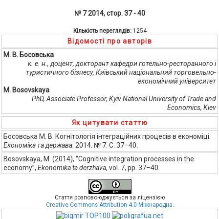
№ 7 2014, стор. 37 - 40
Кількість переглядів:
1254
Відомості про авторів
М. В. Босовська
к. е. н., доцент, докторант кафедри готельно-ресторанного і
туристичного бізнесу, Київський національний торговельно-
економічний університет
M. Bosovskaya
PhD, Associate Professor, Kyiv National University of Trade and
Economics, Kiev
Як цитувати статтю
Босовська М. В. Когнітологія інтеграційних процесів в економіці.
Економіка та держава
. 2014. № 7. С. 37–40.
Bosovskaya, M. (2014), “Cognitive integration processes in the
economy”,
Ekonomika ta derzhava
, vol. 7, pp. 37–40.
Стаття розповсюджується за ліцензією
Creative Commons Attribution 4.0 Міжнародна
.