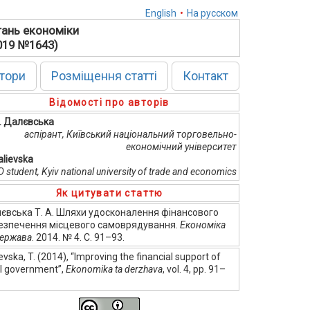
English
•
На русском
тань економіки
2019 №1643)
тори
Розміщення статті
Контакт
Відомості про авторів
А. Далєвська
аспірант, Київський національний торговельно-
економічний університет
alievska
 student, Kyiv national university of trade and economics
Як цитувати статтю
євська Т. А. Шляхи удосконалення фінансового
езпечення місцевого самоврядування.
Економіка
держава
. 2014. № 4. С. 91–93.
evska, T. (2014), “Improving the financial support of
al government”,
Ekonomika ta derzhava
, vol. 4, pp. 91–