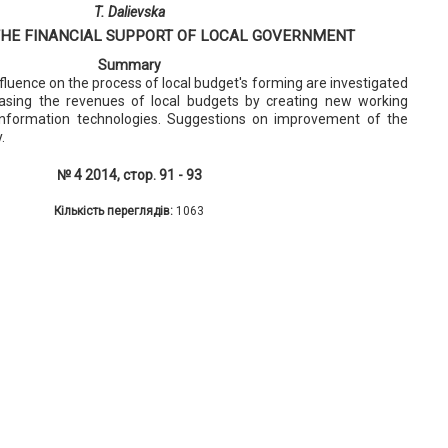
T. Dalievska
THE FINANCIAL SUPPORT OF LOCAL GOVERNMENT
Summary
nfluence on the process of local budget's forming are investigated
reasing the revenues of local budgets by creating new working
 information technologies. Suggestions on improvement of the
.
№ 4 2014, стор. 91 - 93
Кількість переглядів:
1063