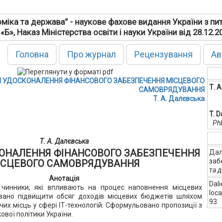
міка та держава” - наукове фахове видання України з пи
 «Б», Наказ Міністерства освіти і науки України від 28.12.
Головна
Про журнал
Рецензування
Ав
 УДОСКОНАЛЕННЯ ФІНАНСОВОГО ЗАБЕЗПЕЧЕННЯ МІСЦЕВОГО
Т. 
САМОВРЯДУВАННЯ
Т. А. Далєвська
T. D
PhD
Т. А. Далєвська
ОНАЛЕННЯ ФІНАНСОВОГО ЗАБЕЗПЕЧЕННЯ
Дал
заб
ІСЦЕВОГО САМОВРЯДУВАННЯ
та 
Анотація
Dali
 чинники, які впливають на процес наповнення місцевих
loc
вано підвищити обсяг доходів місцевих бюджетів шляхом
93.
их місць у сфері ІТ-технологій. Сформульовано пропозиції з
вої політики України.