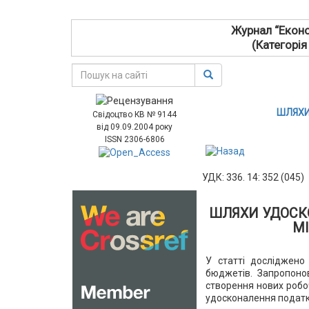
Журнал “Еконо
(Категорія
ШЛЯХИ
Свідоцтво КВ № 9144
від 09.09.2004 року
ISSN 2306-6806
УДК: 336. 14: 352 (045)
ШЛЯХИ УДОСК
М
У статті досліджено
бюджетів. Запропоно
створення нових робоч
удосконалення податко