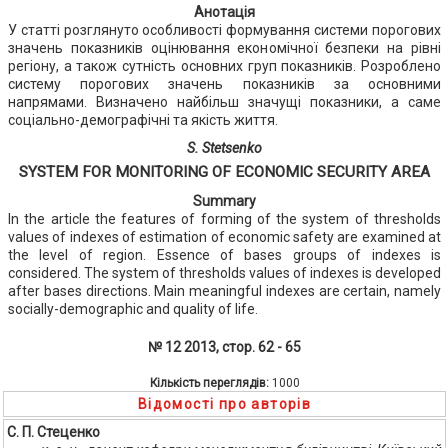
Анотація
У статті розглянуто особливості формування системи порогових
значень показників оцінювання економічної безпеки на рівні
регіону, а також сутність основних груп показників. Розроблено
систему порогових значень показників за основними
напрямами. Визначено найбільш значущі показники, а саме
соціально-демографічні та якість життя.
S. Stetsenko
SYSTEM FOR MONITORING OF ECONOMIC SECURITY AREA
Summary
In the article the features of forming of the system of thresholds
values of indexes of estimation of economic safety are examined at
the level of region. Essence of bases groups of indexes is
considered. The system of thresholds values of indexes is developed
after bases directions. Main meaningful indexes are certain, namely
socially-demographic and quality of life.
№ 12 2013, стор. 62 - 65
Кількість переглядів:
1000
Відомості про авторів
С. П. Стеценко