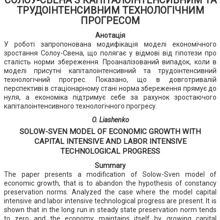
СОЛОУ-СВЕНА З КАПІТАЛОІНТЕНСИВНИМ ТА
ТРУДОІНТЕНСИВНИМ ТЕХНОЛОГІЧНИМ
ПРОГРЕСОМ
Анотація
У роботі запропонована модифікація моделі економічного
зростання Солоу-Свена, що полягає у відмові від гіпотези про
сталість норми збереження. Проаналізований випадок, коли в
моделі присутні капіталоінтенсивний та трудоінтенсивний
технологічний прогрес. Показано, що в довготривалій
перспективі в стаціонарному стані норма збереження прямує до
нуля, а економіка підтримує себе за рахунок зростаючого
капіталоінтенсивного технологічного прогресу.
O. Liashenko
SOLOW-SVEN MODEL OF ECONOMIC GROWTH WITH
CAPITAL INTENSIVE AND LABOR INTENSIVE
TECHNOLOGICAL PROGRESS
Summary
The paper presents a modification of Solow-Sven model of
economic growth, that is to abandon the hypothesis of constancy
preservation norms. Analyzed the case where the model capital
intensive and labor intensive technological progress are present. It is
shown that in the long run in steady state preservation norm tends
to zero and the economy maintains itself by growing capital