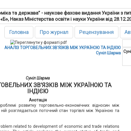
міка та держава” - наукове фахове видання України з пи
 «Б», Наказ Міністерства освіти і науки України від 28.12.
Головна
Про журнал
Рецензування
Ав
АНАЛІЗ ТОРГОВЕЛЬНИХ ЗВ'ЯЗКІВ МІЖ УКРАЇНОЮ ТА ІНДІЄЮ
Сун
Суніл Шарма
Суніл Шарма
ГОВЕЛЬНИХ ЗВ'ЯЗКІВ МІЖ УКРАЇНОЮ ТА
ІНДІЄЮ
Анотація
роблемі розвитку торговельно-економічних відносин між
У ній розглядається поточний стан торгівлі між Україною та
problem related to development of economic and trade relations