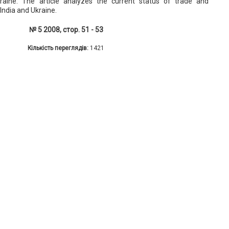
aine. The article analyzes the current status of trade and
India and Ukraine.
№ 5 2008, стор. 51 - 53
Кількість переглядів:
1421