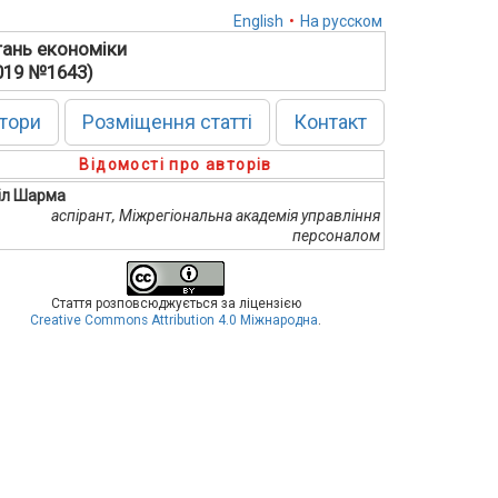
English
•
На русском
тань економіки
2019 №1643)
тори
Розміщення статті
Контакт
Відомості про авторів
іл Шарма
аспірант, Міжрегіональна академія управління
персоналом
Стаття розповсюджується за ліцензією
Creative Commons Attribution 4.0 Міжнародна
.