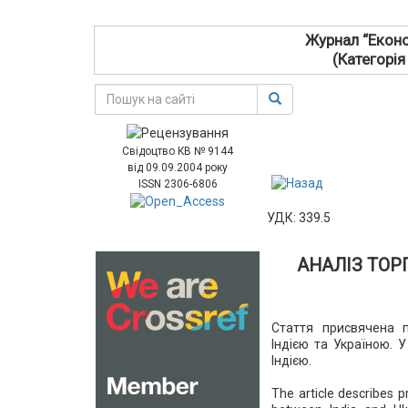
Журнал “Еконо
(Категорія
Свідоцтво КВ № 9144
від 09.09.2004 року
ISSN 2306-6806
УДК: 339.5
АНАЛІЗ ТОР
Стаття присвячена п
Індією та Україною. 
Індією.
The article describes 