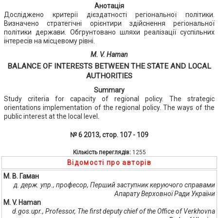
Анотація
Досліджено критерії дієздатності регіональної політики.
Визначено стратегічні орієнтири здійснення регіональної
політики держави. Обгрунтовано шляхи реалізації суспільних
інтересів на місцевому рівні.
M. V. Haman
BALANCE OF INTERESTS BETWEEN THE STATE AND LOCAL
AUTHORITIES
Summary
Study criteria for capacity of regional policy. The strategic
orientations implementation of the regional policy. The ways of the
public interest at the local level.
№ 6 2013, стор. 107 - 109
Кількість переглядів:
1255
Відомості про авторів
М. В. Гаман
д. держ. упр., професор, Перший заступник керуючого справами
Апарату Верховної Ради України
M. V. Haman
d.gos.upr., Professor, The first deputy chief of the Office of Verkhovna