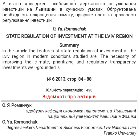
У статті досліджені особливості державного регулювання
інвестицій на Львівщині в сучасних умовах. Обгрунтована
необхідність покращення клімату, пріоритетності та прозорості
регулювання інвестицій.
O. Ya. Romanchuk
STATE REGULATION OF INVESTMENT AT THE LVIV REGION
Summary
In the article the features of state regulation of investment at the
Lviv region in modern conditions studied are. The necessity of
improving the climate, prioritizing and regulatory transparency
investments well-grounded is.
№ 6 2013, стор. 84 - 88
Кількість переглядів:
1430
Відомості про авторів
О. Я. Романчук
здобувач кафедри економіки підприємства, Львівський
національний університет імені Івана Франка
O. Ya. Romanchuk
degree seekers Department of Business Economics, Lviv National Ivan
Franko University