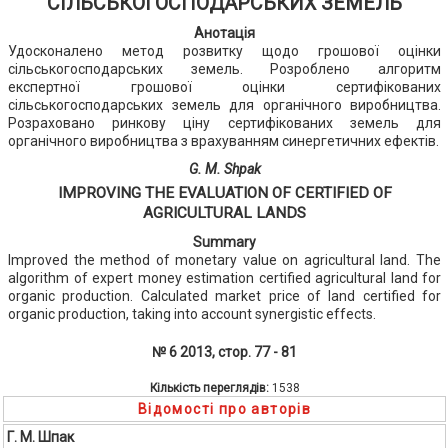
СІЛЬСЬКОГОСПОДАРСЬКИХ ЗЕМЕЛЬ
Анотація
Удосконалено метод розвитку щодо грошової оцінки
сільськогосподарських земель. Розроблено алгоритм
експертної грошової оцінки сертифікованих
сільськогосподарських земель для органічного виробництва.
Розраховано ринкову ціну сертифікованих земель для
органічного виробництва з врахуванням синергетичних ефектів.
G. M. Shpak
IMPROVING THE EVALUATION OF CERTIFIED OF
AGRICULTURAL LANDS
Summary
Improved the method of monetary value on agricultural land. The
algorithm of expert money estimation certified agricultural land for
organic production. Calculated market price of land certified for
organic production, taking into account synergistic effects.
№ 6 2013, стор. 77 - 81
Кількість переглядів:
1538
Відомості про авторів
Г. М. Шпак