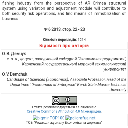
fishing industry from the perspective of AR Crimea structural
system using variation and adjustment module will contribute to
both security risk operations, and find means of immobilization of
business.
№ 6 2013, стор. 22 - 23
Кількість переглядів:
1214
Відомості про авторів
О. В. Демчук
к. э. н., доцент, заведующий кафедрой "Экономика предприятия",
Керченский государственный морской технологический
университет
O. V. Demchuk
Candidate of Sciences (Economics), Associate Professor, Head of the
Department "Economics of Enterprise" Kerch State Marine Technical
University
Стаття розповсюджується за ліцензією
Creative Commons Attribution 4.0 Міжнародна
.
ТОВ "Редакція журналу Економіка та держава"