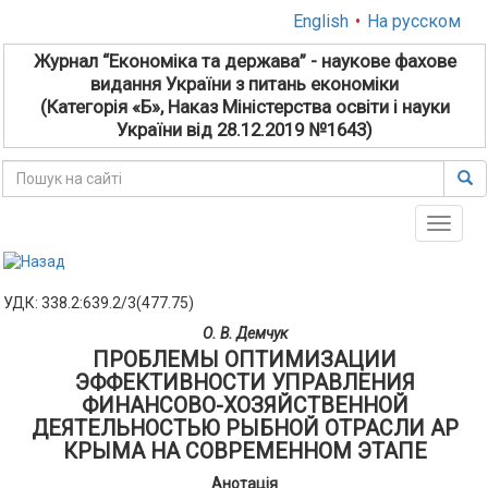
English
•
На русском
Журнал “Економіка та держава” - наукове фахове
видання України з питань економіки
(Категорія «Б», Наказ Міністерства освіти і науки
України від 28.12.2019 №1643)
Toggle
naviga
УДК: 338.2:639.2/3(477.75)
О. В. Демчук
ПРОБЛЕМЫ ОПТИМИЗАЦИИ
ЭФФЕКТИВНОСТИ УПРАВЛЕНИЯ
ФИНАНСОВО-ХОЗЯЙСТВЕННОЙ
ДЕЯТЕЛЬНОСТЬЮ РЫБНОЙ ОТРАСЛИ АР
КРЫМА НА СОВРЕМЕННОМ ЭТАПЕ
Анотація