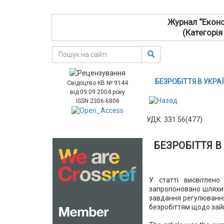
Журнал “Еконо
(Категорія
БЕЗРОБІТТЯ В УКРА
Свідоцтво КВ № 9144
від 09.09.2004 року
ISSN 2306-6806
УДК: 331.56(477)
БЕЗРОБІТТЯ В
У статті висвітлено
запропоновано шляхи 
завдання регулювання
безробіттям щодо зай