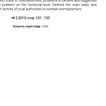
rrent state of unemployment, problems in Ukraine and suggested
problem on the territorial level. Defined the main tasks and
f activity of local authorities to combat unemployment.
№ 2 2013, стор. 131 - 133
Кількість переглядів:
1095