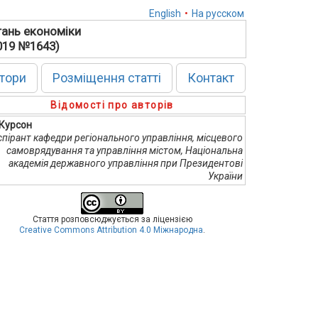
English
•
На русском
тань економіки
2019 №1643)
тори
Розміщення статті
Контакт
Відомості про авторів
. Курсон
спірант кафедри регіонального управління, місцевого
самоврядування та управління містом, Національна
академія державного управління при Президентові
України
Стаття розповсюджується за ліцензією
Creative Commons Attribution 4.0 Міжнародна
.