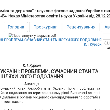
міка та держава” - наукове фахове видання України з пи
 «Б», Наказ Міністерства освіти і науки України від 28.12.
Головна
Про журнал
Рецензування
Ав
ЇНІ: ПРОБЛЕМИ, СУЧАСНИЙ СТАН ТА ШЛЯХИ ЙОГО ПОДОЛАННЯ
К. І
К. І. Курсон
а
К. І. Курсон
 УКРАЇНІ: ПРОБЛЕМИ, СУЧАСНИЙ СТАН ТА
ШЛЯХИ ЙОГО ПОДОЛАННЯ
Анотація
 сучасний стан безробіття в Україні, його проблеми та
його подолання на територіальному рівні. Визначені основні
 діяльності органів місцевого самоврядування по боротьбі з
нятості населення.