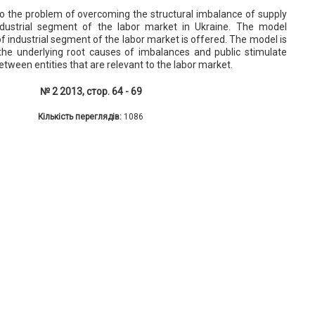
 to the problem of overcoming the structural imbalance of supply
dustrial segment of the labor market in Ukraine. The model
 industrial segment of the labor market is offered. The model is
he underlying root causes of imbalances and public stimulate
etween entities that are relevant to the labor market.
№ 2 2013, стор. 64 - 69
Кількість переглядів:
1086