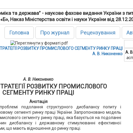
міка та держава” - наукове фахове видання України з пи
 «Б», Наказ Міністерства освіти і науки України від 28.12.
Головна
Про журнал
Рецензування
Ав
ТРАТЕГІЇ РОЗВИТКУ ПРОМИСЛОВОГО СЕГМЕНТУ РИНКУ ПРАЦІ
А. 
А. В. Никоненко
асп
А. В. Никоненко
ТРАТЕГІЇ РОЗВИТКУ ПРОМИСЛОВОГО
СЕГМЕНТУ РИНКУ ПРАЦІ
Анотація
проблемі подолання структурного дисбалансу попиту і
ловому сегменті ринку праці України. Запропоновано модель
омислового сегменту ринку праці, яка базується на подоланні
чин дисбалансу і державному стимулюванні ефективної
ами, що мають відношення до ринку праці.