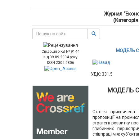
Журнал “Еконо
(Категорія
МОДЕЛЬ С
Свідоцтво КВ № 9144
від 09.09.2004 року
ISSN 2306-6806
УДК: 331.5
МОДЕЛЬ С
Стаття присвячена 
пропозиції на промис
стратегії розвитку пр
глибинних першопри
співпраці між суб´єкт