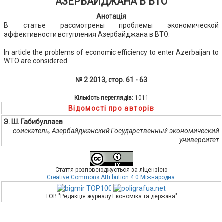
АЗЕРБАЙДЖАНА В ВТО
Анотація
В статье рассмотрены проблемы экономической
эффективности вступления Азербайджана в ВТО.
In article the problems of economic efficiency to enter Azerbaijan to
WTO are considered.
№ 2 2013, стор. 61 - 63
Кількість переглядів:
1011
Відомості про авторів
Э. Ш. Габибуллаев
соискатель, Азербайджанский Государственный экономический
университет
Стаття розповсюджується за ліцензією
Creative Commons Attribution 4.0 Міжнародна
.
ТОВ "Редакція журналу Економіка та держава"