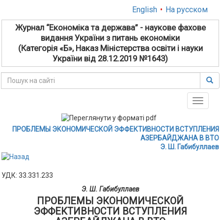
English
•
На русском
Журнал “Економіка та держава” - наукове фахове
видання України з питань економіки
(Категорія «Б», Наказ Міністерства освіти і науки
України від 28.12.2019 №1643)
Toggle
naviga
ПРОБЛЕМЫ ЭКОНОМИЧЕСКОЙ ЭФФЕКТИВНОСТИ ВСТУПЛЕНИЯ
АЗЕРБАЙДЖАНА В ВТО
Э. Ш. Габибуллаев
УДК: 33.331.233
Э. Ш. Габибуллаев
ПРОБЛЕМЫ ЭКОНОМИЧЕСКОЙ
ЭФФЕКТИВНОСТИ ВСТУПЛЕНИЯ