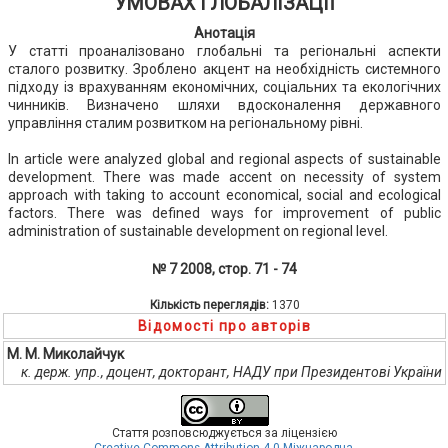
УМОВАХ ГЛОБАЛІЗАЦІЇ
Анотація
У статті проаналізовано глобальні та регіональні аспекти
сталого розвитку. Зроблено акцент на необхідність системного
підходу із врахуванням економічних, соціальних та екологічних
чинників. Визначено шляхи вдосконалення державного
управління сталим розвитком на регіональному рівні.
In article were analyzed global and regional aspects of sustainable
development. There was made accent on necessity of system
approach with taking to account economical, social and ecological
factors. There was defined ways for improvement of public
administration of sustainable development on regional level.
№ 7 2008, стор. 71 - 74
Кількість переглядів:
1370
Відомості про авторів
М. М. Миколайчук
к. держ. упр., доцент, докторант, НАДУ при Президентові України
Стаття розповсюджується за ліцензією
Creative Commons Attribution 4.0 Міжнародна
.