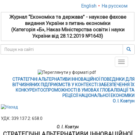
English
•
На русском
Журнал “Економіка та держава” - наукове фахове
видання України з питань економіки
(Категорія «Б», Наказ Міністерства освіти і науки
України від 28.12.2019 №1643)
Toggle
naviga
СТРАТЕГІЧНІ АЛЬТЕРНАТИВИ ІННОВАЦІЙНОЇ ПОВЕДІНКИ ДЛЯ
ВІТЧИЗНЯНИХ ПІДПРИЄМСТВ У КОНТЕКСТІ ЗАБЕЗПЕЧЕННЯ ЇХ
КОНКУРЕНТОСПРОМОЖНОСТІ В УМОВАХ ГЛОБАЛІЗАЦІЇ ТА
РЕЦЕСІЇ НАЦІОНАЛЬНОЇ ЕКОНОМІКИ
О. І. Ковтун
УДК: 339.137.2: 658.0
О. І. Ковтун
СТРАТЕГІЧНІ АЛЬТЕРНАТИВИ ІННОВАЦІЙНОЇ