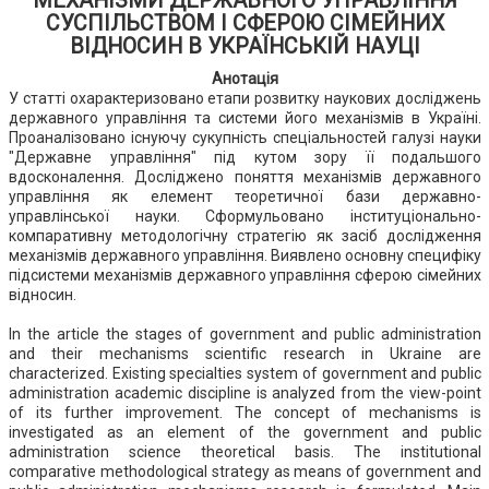
МЕХАНІЗМИ ДЕРЖАВНОГО УПРАВЛІННЯ
СУСПІЛЬСТВОМ І СФЕРОЮ СІМЕЙНИХ
ВІДНОСИН В УКРАЇНСЬКІЙ НАУЦІ
Анотація
У статті охарактеризовано етапи розвитку наукових досліджень
державного управління та системи його механізмів в Україні.
Проаналізовано існуючу сукупність спеціальностей галузі науки
"Державне управління" під кутом зору її подальшого
вдосконалення. Досліджено поняття механізмів державного
управління як елемент теоретичної бази державно-
управлінської науки. Сформульовано інституціонально-
компаративну методологічну стратегію як засіб дослідження
механізмів державного управління. Виявлено основну специфіку
підсистеми механізмів державного управління сферою сімейних
відносин.
In the article the stages of government and public administration
and their mechanisms scientific research in Ukraine are
characterized. Existing specialties system of government and public
administration academic discipline is analyzed from the view-point
of its further improvement. The concept of mechanisms is
investigated as an element of the government and public
administration science theoretical basis. The institutional
comparative methodological strategy as means of government and