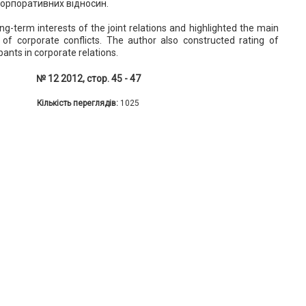
корпоративних відносин.
g-term interests of the joint relations and highlighted the main
of corporate conflicts. The author also constructed rating of
ipants in corporate relations.
№ 12 2012, стор. 45 - 47
Кількість переглядів:
1025