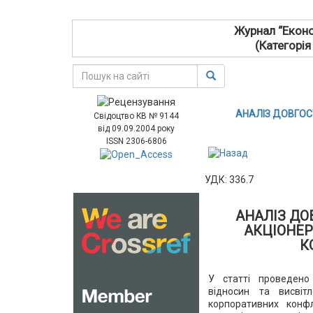
Журнал “Еконо
(Категорія
АНАЛІЗ ДОВГОС
Свідоцтво КВ № 9144
від 09.09.2004 року
ISSN 2306-6806
УДК: 336.7
АНАЛІЗ ДО
АКЦІОНЕР
К
У статті проведено 
відносин та висвіт
корпоративних конфл