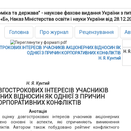
міка та держава” - наукове фахове видання України з пи
 «Б», Наказ Міністерства освіти і науки України від 28.12.
Головна
Про журнал
Рецензування
Ав
ТРОКОВИХ ІНТЕРЕСІВ УЧАСНИКІВ АКЦІОНЕРНИХ ВІДНОСИН ЯК
Н. Я
ОДНІЄЇ З ПРИЧИН КОРПОРАТИВНИХ КОНФЛІКТІВ
Н. Я. Кунтий
Н. Я. Кунтий
ВГОСТРОКОВИХ ІНТЕРЕСІВ УЧАСНИКІВ
НИХ ВІДНОСИН ЯК ОДНІЄЇ З ПРИЧИН
ОРПОРАТИВНИХ КОНФЛІКТІВ
Анотація
оцінку довгострокових інтересів учасників акціонерних
лено основні їх аспекти, які спричиняють виникнення
іктів. Автором також побудовано рейтинг конфліктного