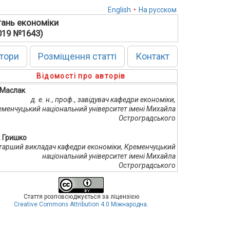
English
•
На русском
тань економіки
2019 №1643)
тори
Розміщення статті
Контакт
Відомості про авторів
. Маслак
д. е. н., проф., завідувач кафедри економіки,
еменчуцький національний університет імені Михайла
Остроградського
. Гришко
тарший викладач кафедри економіки, Кременчуцький
національний університет імені Михайла
Остроградського
Стаття розповсюджується за ліцензією
Creative Commons Attribution 4.0 Міжнародна
.