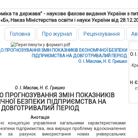
міка та держава” - наукове фахове видання України з пи
 «Б», Наказ Міністерства освіти і науки України від 28.12.
Головна
Про журнал
Рецензування
Ав
О ПРОГНОЗУВАННЯ ЗМІН ПОКАЗНИКІВ ЕКОНОМІЧНОЇ БЕЗПЕКИ
О. І
ПІДПРИЄМСТВА НА ДОВГОТРИВАЛИЙ ПЕРІОД
О. І. Маслак, Н. Є. Гришко
Кр
Н. Є
О. І. Маслак, Н. Є. Гришко
с
О ПРОГНОЗУВАННЯ ЗМІН ПОКАЗНИКІВ
ІЧНОЇ БЕЗПЕКИ ПІДПРИЄМСТВА НА
ДОВГОТРИВАЛИЙ ПЕРІОД
Анотація
ано концепцію управління загальними характеристиками
безпеки підприємства, яка вирішує проблему вдосконалення
ння за рахунок використання нових універсальних