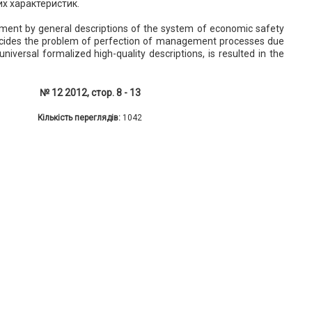
их характеристик.
ent by general descriptions of the system of economic safety
ecides the problem of perfection of management processes due
niversal formalized high-quality descriptions, is resulted in the
№ 12 2012, стор. 8 - 13
Кількість переглядів:
1042