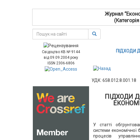
Журнал “Еконо
(Категорія
ПІДХОДИ Д
Свідоцтво КВ № 9144
від 09.09.2004 року
ISSN 2306-6806
УДК: 658.012.8.001.18
ПІДХОДИ Д
ЕКОНОМ
У статті обгрунтов
системи економічної 
процесів управлі