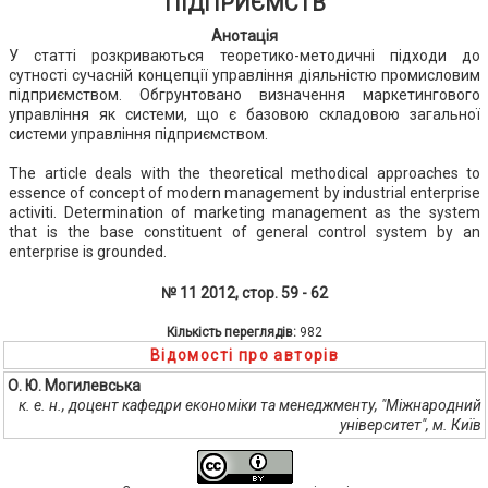
ПІДПРИЄМСТВ
Анотація
У статті розкриваються теоретико-методичні підходи до
сутності сучасній концепції управління діяльністю промисловим
підприємством. Обгрунтовано визначення маркетингового
управління як системи, що є базовою складовою загальної
системи управління підприємством.
The article deals with the theoretical methodical approaches to
essence of concept of modern management by industrial enterprise
activiti. Determination of marketing management as the system
that is the base constituent of general control system by an
enterprise is grounded.
№ 11 2012, стор. 59 - 62
Кількість переглядів:
982
Відомості про авторів
О. Ю. Могилевська
к. е. н., доцент кафедри економіки та менеджменту, "Міжнародний
університет", м. Київ