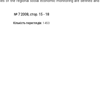
les of the regional social economic monitoring are defined and
№ 7 2008, стор. 15 - 18
Кількість переглядів:
1453