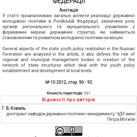
ФЕДЕРАЦІЇ
Анотація
У статті проаналізовані загальні аспекти реалізації державної
молодіжної політики в Російській Федерації; зазначена роль
органів регіонального та муніципального управління у
формуванні мережі державних структур, які займаються
становленням та розвитком молодіжної політики на місцях.
General aspects of the state youth policy realization in the Russian
Fereration are analyzed in the article; it also defines the role of
regional and municipal management bodies in creation of the
network of state structures which deal with the youth policy
establishment and development at local levels.
№ 10 2012, стор. 90 - 92
Кількість переглядів:
951
Відомості про авторів
Г. В. Коваль
докторант кафедри державної політики і менеджменту, ЧДУ імені
Петра Могили