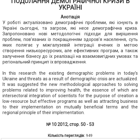
ПОДОЛАННЯ ДЕМОГРАФІЧНОЇ КРИЗИ В
УКРАЇНІ
Анотація
У роботі актуалізовано демографічні проблеми, які існують в
Україні сьогодні, та загрози, які несе демографічна криза.
Запропоновано нові методологічні підходи для вирішення
проблем, пов’язаних із покращенням здоров’я населення, суть
яких полягає у міжгалузевій інтеграції вчених із метою
створення низькоресурсних, але ефективних програм, а також
залучення бізнесу до їх реалізації на взаємовигідних умовах та
регіональний принцип їх впровадження.
In this research the existing demographic problems in today’s
Ukraine and threats as a result of demographic crisis are actualized.
It was suggested the new methodological approaches to solving
problems related to improving health, the essence of which are
intersectoral integration of scientists for the purpose of creation a
low-resource but effective programs as well as attracting business
to their implementation on mutually beneficial terms and the
regional principle of their implementation.
№ 10 2012, стор. 50 - 53
Кількість переглядів:
949