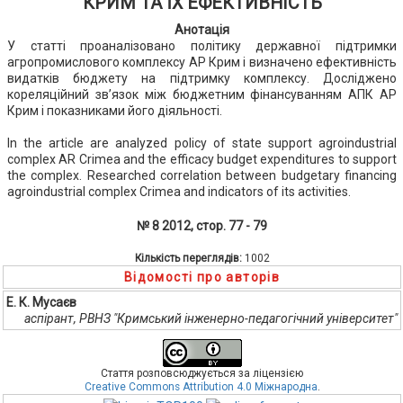
КРИМ ТА ЇХ ЕФЕКТИВНІСТЬ
Анотація
У статті проаналізовано політику державної підтримки
агропромислового комплексу АР Крим і визначено ефективність
видатків бюджету на підтримку комплексу. Досліджено
кореляційний зв’язок між бюджетним фінансуванням АПК АР
Крим і показниками його діяльності.
In the article are analyzed policy of state support agroindustrial
complex AR Crimea and the efficacy budget expenditures to support
the complex. Researched correlation between budgetary financing
agroindustrial complex Crimea and indicators of its activities.
№ 8 2012, стор. 77 - 79
Кількість переглядів:
1002
Відомості про авторів
Е. К. Мусаєв
аспірант, РВНЗ "Кримський інженерно-педагогічний університет"
Стаття розповсюджується за ліцензією
Creative Commons Attribution 4.0 Міжнародна
.