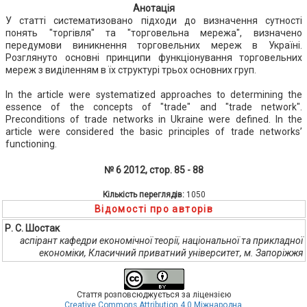
Анотація
У статті систематизовано підходи до визначення сутності
понять "торгівля" та "торговельна мережа", визначено
передумови виникнення торговельних мереж в Україні.
Розглянуто основні принципи функціонування торговельних
мереж з виділенням в їх структурі трьох основних груп.
In the article were systematized approaches to determining the
essence of the concepts of "trade" and "trade network".
Preconditions of trade networks in Ukraine were defined. In the
article were considered the basic principles of trade networks’
functioning.
№ 6 2012, стор. 85 - 88
Кількість переглядів:
1050
Відомості про авторів
Р. С. Шостак
аспірант кафедри економічної теорії, національної та прикладної
економіки, Класичний приватний університет, м. Запоріжжя
Стаття розповсюджується за ліцензією
Creative Commons Attribution 4.0 Міжнародна
.