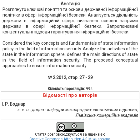
Анотація
Розглянуто ключові поняття та основи державної інформаційної
політики в сфері інформаційної безпеки. Аналізується діяльність
держави в інформаційній сфері, визначені основні напрями
держави в сфері інформаційної безпеки. Запропоновані
концептуальні підходи гарантування інформаційної безпеки.
Considered the key concepts and fundamentals of state information
policy in the field of information security. Analyze the activities of the
state in the information sphere, defines the main directions of state
in the field of information security. The proposed conceptual
approaches to ensure information security.
№ 2 2012, стор. 27 - 29
Кількість переглядів:
994
Відомості про авторів
І. Р. Боднар
к. е. н., доцент кафедри міжнародних економічних відносин,
Львівська комерційна академія
Стаття розповсюджується за ліцензією
Creative Commons Attribution 4.0 Міжнародна
.