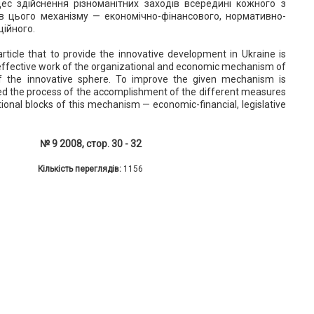
ес здійснення різноманітних заходів всередині кожного з
в цього механізму — економічно-фінансового, нормативно-
ційного.
article that to provide the innovative development in Ukraine is
 effective work of the organizational and economic mechanism of
of the innovative sphere. To improve the given mechanism is
ed the process of the accomplishment of the different measures
tional blocks of this mechanism — economic-financial, legislative
№ 9 2008, стор. 30 - 32
Кількість переглядів:
1156