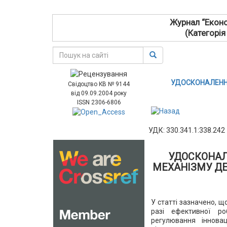
Журнал “Еконо
(Категорія
УДОСКОНАЛЕНН
Свідоцтво КВ № 9144
від 09.09.2004 року
ISSN 2306-6806
УДК: 330.341.1:338.242
УДОСКОНАЛ
МЕХАНІЗМУ Д
У статті зазначено, щ
разі ефективної ро
регулювання інновац