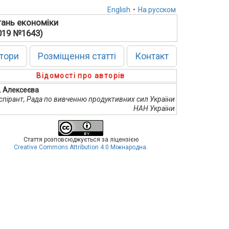
English
•
На русском
тань економіки
2019 №1643)
тори
Розміщення статті
Контакт
Відомості про авторів
А. Алексеєва
спірант, Рада по вивченню продуктивних сил України
НАН України
Стаття розповсюджується за ліцензією
Creative Commons Attribution 4.0 Міжнародна
.