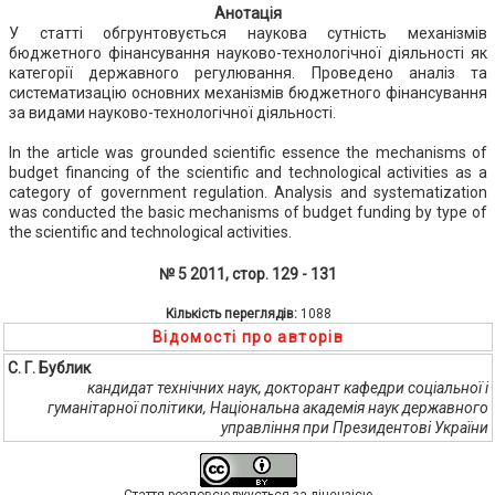
Анотація
У статті обгрунтовується наукова сутність механізмів
бюджетного фінансування науково-технологічної діяльності як
категорії державного регулювання. Проведено аналіз та
систематизацію основних механізмів бюджетного фінансування
за видами науково-технологічної діяльності.
In the article was grounded scientific essence the mechanisms of
budget financing of the scientific and technological activities as a
category of government regulation. Analysis and systematization
was conducted the basic mechanisms of budget funding by type of
the scientific and technological activities.
№ 5 2011, стор. 129 - 131
Кількість переглядів:
1088
Відомості про авторів
С. Г. Бублик
кандидат технічних наук, докторант кафедри соціальної і
гуманітарної політики, Національна академія наук державного
управління при Президентові України
Стаття розповсюджується за ліцензією