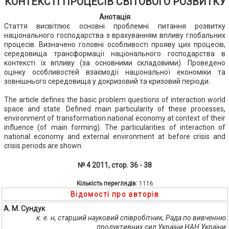
КОНТЕКСТІ ПРОЦЕСІВ СВІТОВОГО РОЗВИТКУ
Анотація
Стаття висвітлює основні проблемні питання розвитку
національного господарства з врахуванням впливу глобальних
процесів. Визначено головні особливості прояву цих процесів,
середовища трансформації національного господарства в
контексті їх впливу (за основними складовими). Проведено
оцінку особливостей взаємодії національної економіки та
зовнішнього середовища у докризовий та кризовий періоди.
The article defines the basic problem questions of interaction world
space and state. Defined main particularity of these processes,
environment of transformation national economy at context of their
influence (of main forming). The particularities of interaction of
national economy and external environment at before crisis and
crisis periods are shown.
№ 4 2011, стор. 36 - 38
Кількість переглядів:
1116
Відомості про авторів
А. М. Сундук
к. е. н, старший науковий співробітник, Рада по вивченню
продуктивних сил України НАН України