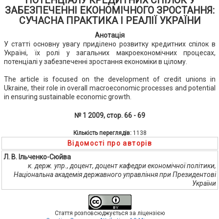
ПОТЕНЦІАЛУ КРЕДИТНИХ СПІЛОК У
ЗАБЕЗПЕЧЕННІ ЕКОНОМІЧНОГО ЗРОСТАННЯ:
СУЧАСНА ПРАКТИКА І РЕАЛІЇ УКРАЇНИ
Анотація
У статті основну увагу приділено розвитку кредитних спілок в
Україні, їх ролі у загальних макроекономічних процесах,
потенціалі у забезпеченні зростання економіки в цілому.
The article is focused on the development of credit unions in
Ukraine, their role in overall macroeconomic processes and potential
in ensuring sustainable economic growth.
№ 1 2009, стор. 66 - 69
Кількість переглядів:
1138
Відомості про авторів
Л. В. Ільченко-Сюйва
к. держ. упр., доцент, доцент кафедри економічної політики,
Національна академія державного управління при Президентові
України
Стаття розповсюджується за ліцензією