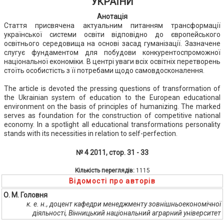
УКРАЇНИ
Анотація
Стаття присвячена актуальним питанням трансформації
української системи освіти відповідно до європейського
освітнього середовища на основі засад гуманізації. Зазначене
слугує фундаментом для побудови конкурентоспроможної
національної економіки. В центрі уваги всіх освітніх перетворень
стоїть особистість з її потребами щодо самовдосконалення.
The article is devoted the pressing questions of transformation of
the Ukrainian system of education to the European educational
environment on the basis of principles of humanizing. The marked
serves as foundation for the construction of competitive national
economy. In a spotlight all educational transformations personality
stands with its necessities in relation to self-perfection.
№ 4 2011, стор. 31 - 33
Кількість переглядів:
1115
Відомості про авторів
О. М. Головня
к. е. н., доцент кафедри менеджменту зовнішньоекономічної
діяльності, Вінницький національний аграрний університет